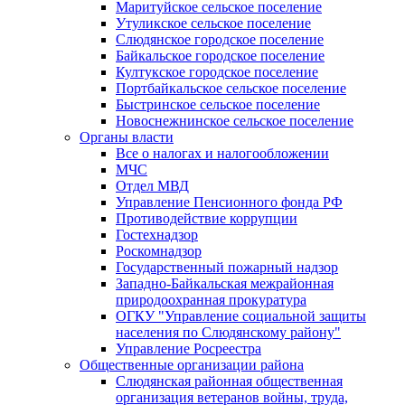
Маритуйское сельское поселение
Утуликское сельское поселение
Слюдянское городское поселение
Байкальское городское поселение
Култукское городское поселение
Портбайкальское сельское поселение
Быстринское сельское поселение
Новоснежнинское сельское поселение
Органы власти
Все о налогах и налогообложении
МЧС
Отдел МВД
Управление Пенсионного фонда РФ
Противодействие коррупции
Гостехнадзор
Роскомнадзор
Государственный пожарный надзор
Западно-Байкальская межрайонная
природоохранная прокуратура
ОГКУ "Управление социальной защиты
населения по Слюдянскому району"
Управление Росреестра
Общественные организации района
Слюдянская районная общественная
организация ветеранов войны, труда,