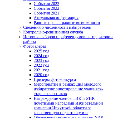
События 2023
События 2022
События 2021
Актуальная информация
Равные права - равные возможности
Сведения о численности избирателей
Контрольно-ревизионная служба
История выборов и референдумов на территории
района
Фотогалерея
2025 год
2024 год
2023 год
2022 год
2021 год
2020 год
Призеры фотоконкурса
Мероприятие в рамках Дня молодого
избирателя: анкетирование учащихся-
старшеклассников
Награждение членов ТИК и УИК
почетными наградами Избирательной
комиссии Иркутской области за
качественную подготовку и п
Обучающие семинары с членами УИК