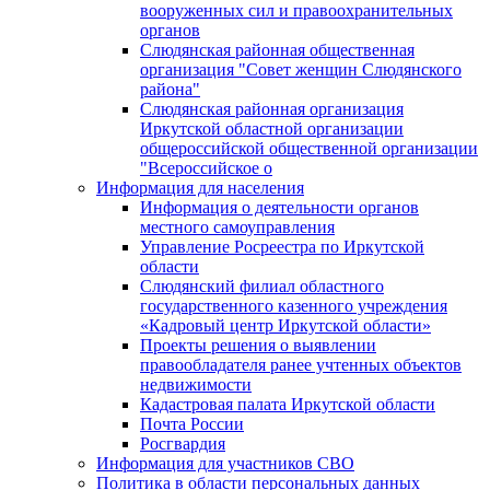
вооруженных сил и правоохранительных
органов
Слюдянская районная общественная
организация "Совет женщин Слюдянского
района"
Слюдянская районная организация
Иркутской областной организации
общероссийской общественной организации
"Всероссийское о
Информация для населения
Информация о деятельности органов
местного самоуправления
Управление Росреестра по Иркутской
области
Слюдянский филиал областного
государственного казенного учреждения
«Кадровый центр Иркутской области»
Проекты решения о выявлении
правообладателя ранее учтенных объектов
недвижимости
Кадастровая палата Иркутской области
Почта России
Росгвардия
Информация для участников СВО
Политика в области персональных данных