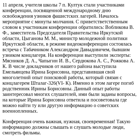
11 апреля, учителя школы 7 п. Култук стали участниками
конференции, посвященной международному дню
освобождения узников фашистских лагерей. Началось
мероприятие с минуты молчания. С приветстветственным
словом к участникам конференции обратились: Вобликова В.
Ф., заместитель Председателя Правительства Иркутской
области, Цыганова М. М., министр молодежной политики
Иркутской области, в режиме видеоконференции состоялась
встреча с Табачником Александром Давыдовичем, бывшим
узником концлагеря. На конференции выступили эксперты:
Мясников Д. А., Чапыгин И. В., Сердюкова А. С., Рожкова А.
К. В числе докладчиков от нашего района выступила
Емельянцева Ирина Борисовна, представившая свой
многолетний опыт поисковой работы, который связан с
концлагерем Шталаг-326(VI- К). Именно в этом лагере погиб
родственник Ирины Борисовны. Данный опыт работы
заинтересовал многих слушателей, ими были заданы вопросы,
на которые Ирина Борисовна ответила и посоветовала где
можно найти ту или другую информацию о советских
военнопленных.
Конференция очень важная, нужная, своевременная! Такую
информацию должны слышать и слушать молодые люди,
смотреть фильмы.