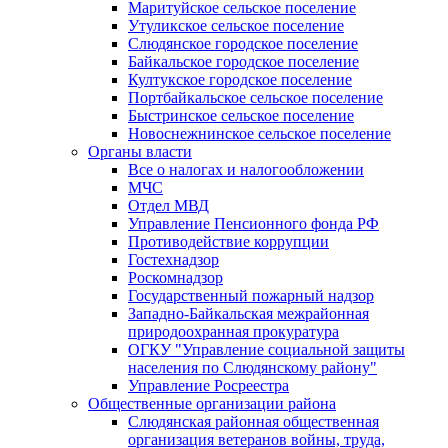
Маритуйское сельское поселение
Утуликское сельское поселение
Слюдянское городское поселение
Байкальское городское поселение
Култукское городское поселение
Портбайкальское сельское поселение
Быстринское сельское поселение
Новоснежнинское сельское поселение
Органы власти
Все о налогах и налогообложении
МЧС
Отдел МВД
Управление Пенсионного фонда РФ
Противодействие коррупции
Гостехнадзор
Роскомнадзор
Государственный пожарный надзор
Западно-Байкальская межрайонная
природоохранная прокуратура
ОГКУ "Управление социальной защиты
населения по Слюдянскому району"
Управление Росреестра
Общественные организации района
Слюдянская районная общественная
организация ветеранов войны, труда,