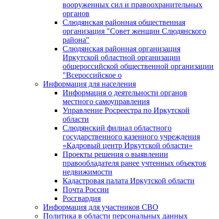
вооруженных сил и правоохранительных
органов
Слюдянская районная общественная
организация "Совет женщин Слюдянского
района"
Слюдянская районная организация
Иркутской областной организации
общероссийской общественной организации
"Всероссийское о
Информация для населения
Информация о деятельности органов
местного самоуправления
Управление Росреестра по Иркутской
области
Слюдянский филиал областного
государственного казенного учреждения
«Кадровый центр Иркутской области»
Проекты решения о выявлении
правообладателя ранее учтенных объектов
недвижимости
Кадастровая палата Иркутской области
Почта России
Росгвардия
Информация для участников СВО
Политика в области персональных данных