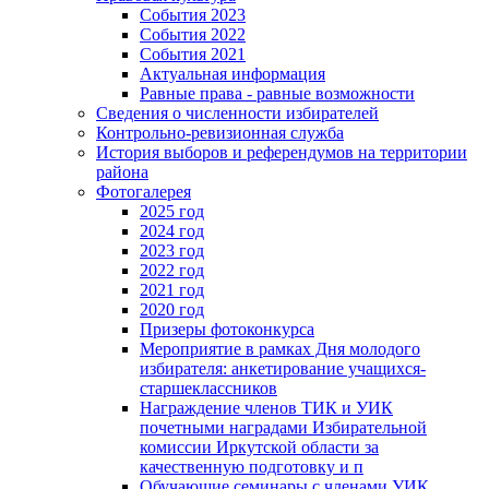
События 2023
События 2022
События 2021
Актуальная информация
Равные права - равные возможности
Сведения о численности избирателей
Контрольно-ревизионная служба
История выборов и референдумов на территории
района
Фотогалерея
2025 год
2024 год
2023 год
2022 год
2021 год
2020 год
Призеры фотоконкурса
Мероприятие в рамках Дня молодого
избирателя: анкетирование учащихся-
старшеклассников
Награждение членов ТИК и УИК
почетными наградами Избирательной
комиссии Иркутской области за
качественную подготовку и п
Обучающие семинары с членами УИК