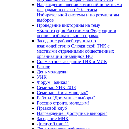
Награждение членов комиссий почетными
наградами в связи с 20-летием
Избирательной системы и по результатам
выборов
Проведение викторины на тему
«Конституция Российской Федерации и
основы избирательного права»
Заседание рабочей группы по
взаимодействию Слюдянской ТИК с
местными отделениями общественных
организаций инвалидов ИО
Совместное заседание ТИК и МИК
Разное
День молодежи
УИК
Форум "Байкал"
Семинар УИК 2018
Семинар "Лига молодых"
Работы "Доступные выборы"
Россию строить молодым!
Правовой клуб
Награждение "Доступные выборы"
Заседание МИК
Диспут 9 или 11
День молодого избирателя