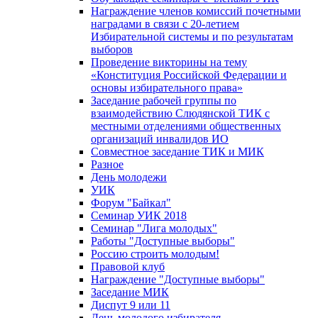
Награждение членов комиссий почетными
наградами в связи с 20-летием
Избирательной системы и по результатам
выборов
Проведение викторины на тему
«Конституция Российской Федерации и
основы избирательного права»
Заседание рабочей группы по
взаимодействию Слюдянской ТИК с
местными отделениями общественных
организаций инвалидов ИО
Совместное заседание ТИК и МИК
Разное
День молодежи
УИК
Форум "Байкал"
Семинар УИК 2018
Семинар "Лига молодых"
Работы "Доступные выборы"
Россию строить молодым!
Правовой клуб
Награждение "Доступные выборы"
Заседание МИК
Диспут 9 или 11
День молодого избирателя