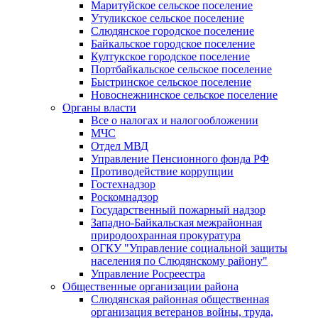
Маритуйское сельское поселение
Утуликское сельское поселение
Слюдянское городское поселение
Байкальское городское поселение
Култукское городское поселение
Портбайкальское сельское поселение
Быстринское сельское поселение
Новоснежнинское сельское поселение
Органы власти
Все о налогах и налогообложении
МЧС
Отдел МВД
Управление Пенсионного фонда РФ
Противодействие коррупции
Гостехнадзор
Роскомнадзор
Государственный пожарный надзор
Западно-Байкальская межрайонная
природоохранная прокуратура
ОГКУ "Управление социальной защиты
населения по Слюдянскому району"
Управление Росреестра
Общественные организации района
Слюдянская районная общественная
организация ветеранов войны, труда,