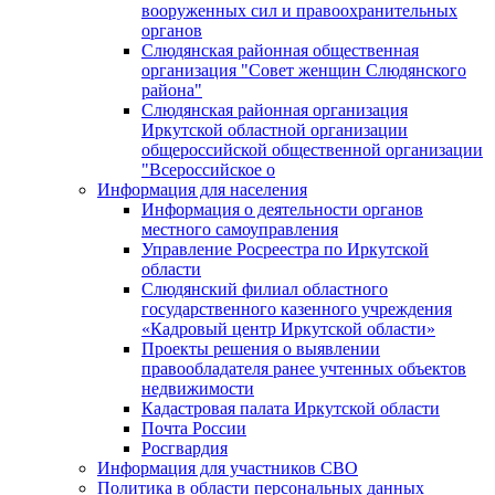
вооруженных сил и правоохранительных
органов
Слюдянская районная общественная
организация "Совет женщин Слюдянского
района"
Слюдянская районная организация
Иркутской областной организации
общероссийской общественной организации
"Всероссийское о
Информация для населения
Информация о деятельности органов
местного самоуправления
Управление Росреестра по Иркутской
области
Слюдянский филиал областного
государственного казенного учреждения
«Кадровый центр Иркутской области»
Проекты решения о выявлении
правообладателя ранее учтенных объектов
недвижимости
Кадастровая палата Иркутской области
Почта России
Росгвардия
Информация для участников СВО
Политика в области персональных данных