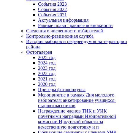
События 2023
События 2022
События 2021
Актуальная информация
Равные права - равные возможности
Сведения о численности избирателей
Контрольно-ревизионная служба
История выборов и референдумов на территории
района
Фотогалерея
2025 год
2024 год
2023 год
2022 год
2021 год
2020 год
Призеры фотоконкурса
Мероприятие в рамках Дня молодого
избирателя: анкетирование учащихся-
старшеклассников
Награждение членов ТИК и УИК
почетными наградами Избирательной
комиссии Иркутской области за
качественную подготовку и п
Обучающие семинары с членами УИК