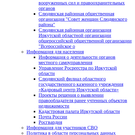
вооруженных сил и правоохранительных
органов
Слюдянская районная общественная
организация "Совет женщин Слюдянского
района"
Слюдянская районная организация
Иркутской областной организации
общероссийской общественной организации
"Всероссийское о
Информация для населения
Информация о деятельности органов
местного самоуправления
Управление Росреестра по Иркутской
области
Слюдянский филиал областного
государственного казенного учреждения
«Кадровый центр Иркутской области»
Проекты решения о выявлении
правообладателя ранее учтенных объектов
недвижимости
Кадастровая палата Иркутской области
Почта России
Росгвардия
Информация для участников СВО
Политика в области персональных данных