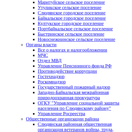
Маритуйское сельское поселение
Утуликское сельское поселение
Слюдянское городское поселение
Байкальское городское поселение
Култукское городское поселение
Портбайкальское сельское поселение
Быстринское сельское поселение
Новоснежнинское сельское поселение
Органы власти
Все о налогах и налогообложении
МЧС
Отдел МВД
Управление Пенсионного фонда РФ
Противодействие коррупции
Гостехнадзор
Роскомнадзор
Государственный пожарный надзор
Западно-Байкальская межрайонная
природоохранная прокуратура
ОГКУ "Управление социальной защиты
населения по Слюдянскому району"
Управление Росреестра
Общественные организации района
Слюдянская районная общественная
организация ветеранов войны, труда,