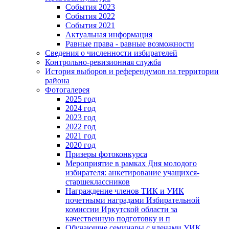
События 2023
События 2022
События 2021
Актуальная информация
Равные права - равные возможности
Сведения о численности избирателей
Контрольно-ревизионная служба
История выборов и референдумов на территории
района
Фотогалерея
2025 год
2024 год
2023 год
2022 год
2021 год
2020 год
Призеры фотоконкурса
Мероприятие в рамках Дня молодого
избирателя: анкетирование учащихся-
старшеклассников
Награждение членов ТИК и УИК
почетными наградами Избирательной
комиссии Иркутской области за
качественную подготовку и п
Обучающие семинары с членами УИК