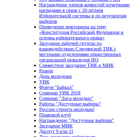
Награждение членов комиссий почетными
наградами в связи с 20-летием
Избирательной системы и по результатам
выборов
Проведение викторины на тему
«Конституция Российской Федерации и
основы избирательного права»
Заседание рабочей группы по
взаимодействию Слюдянской ТИК с
местными отделениями общественных
организаций инвалидов ИО
Совместное заседание ТИК и МИК
Разное
День молодежи
УИК
Форум "Байкал"
Семинар УИК 2018
Семинар "Лига молодых"
Работы "Доступные выборы"
Россию строить молодым!
Правовой клуб
Награждение "Доступные выборы"
Заседание МИК
Диспут 9 или 11
День молодого избирателя