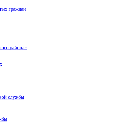
тых граждан
ого района»
х
ьной службы
жбы