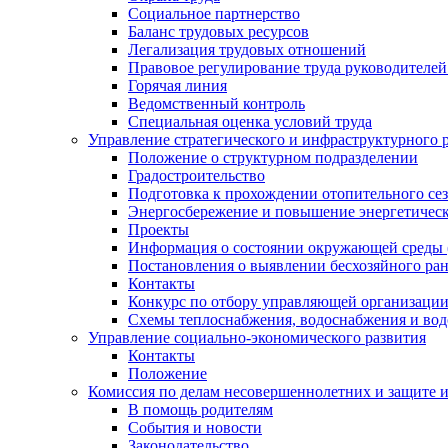
Социальное партнерство
Баланс трудовых ресурсов
Легализация трудовых отношений
Правовое регулирование труда руководителе
Горячая линия
Ведомственный контроль
Специальная оценка условий труда
Управление стратегического и инфраструктурного 
Положение о структурном подразделении
Градостроительство
Подготовка к прохождении отопительного се
Энергосбережение и повышение энергетичес
Проекты
Информация о состоянии окружающей среды 
Постановления о выявлении бесхозяйного ра
Контакты
Конкурс по отбору управляющей организаци
Схемы теплоснабжения, водоснабжения и вод
Управление социально-экономического развития
Контакты
Положение
Комиссия по делам несовершеннолетних и защите 
В помощь родителям
События и новости
Законодательство