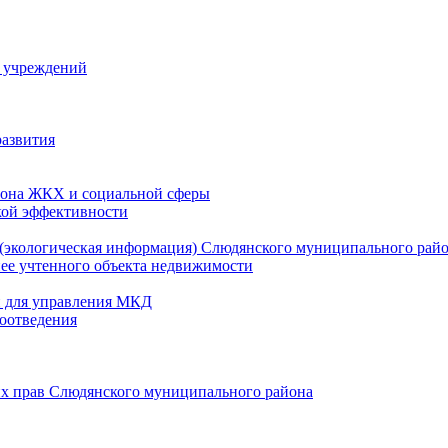
й учреждений
развития
зона ЖКХ и социальной сферы
кой эффективности
(экологическая информация) Слюдянского муниципального рай
нее учтенного объекта недвижимости
и для управления МКД
оотведения
их прав Слюдянского муниципального района