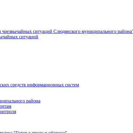
и чрезвычайных ситуаций Слюдянского муниципального района
вычайных ситуаций
еских средств информационных систем
ципального района
ентам
онтроля
лекс "Готов к труду и обороне"