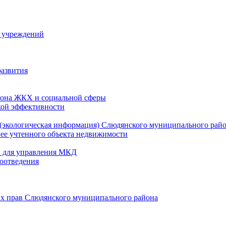
й учреждений
развития
зона ЖКХ и социальной сферы
кой эффективности
(экологическая информация) Слюдянского муниципального рай
нее учтенного объекта недвижимости
и для управления МКД
оотведения
их прав Слюдянского муниципального района