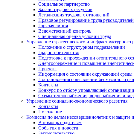
Социальное партнерство
Баланс трудовых ресурсов
Легализация трудовых отношений
Правовое регулирование труда руководителе
Горячая линия
Ведомственный контроль
Специальная оценка условий труда
Управление стратегического и инфраструктурного 
Положение о структурном подразделении
Градостроительство
Подготовка к прохождении отопительного се
Энергосбережение и повышение энергетичес
Проекты
Информация о состоянии окружающей среды 
Постановления о выявлении бесхозяйного ра
Контакты
Конкурс по отбору управляющей организаци
Схемы теплоснабжения, водоснабжения и вод
Управление социально-экономического развития
Контакты
Положение
Комиссия по делам несовершеннолетних и защите 
В помощь родителям
События и новости
Законодательство