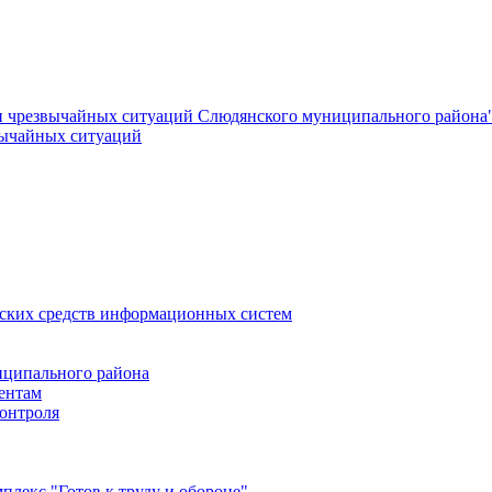
и чрезвычайных ситуаций Слюдянского муниципального района
вычайных ситуаций
еских средств информационных систем
ципального района
ентам
онтроля
лекс "Готов к труду и обороне"