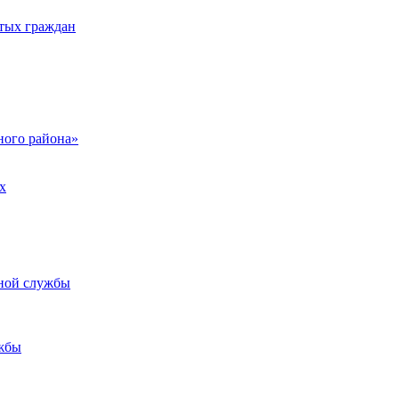
тых граждан
ого района»
х
ьной службы
жбы