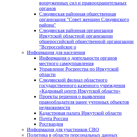
вооруженных сил и правоохранительных
органов
Слюдянская районная общественная
организация "Совет женщин Слюдянского
района"
Слюдянская районная организация
Иркутской областной организации
общероссийской общественной организации
"Всероссийское о
Информация для населения
Информация о деятельности органов
местного самоуправления
Управление Росреестра по Иркутской
области
Слюдянский филиал областного
государственного казенного учреждения
«Кадровый центр Иркутской области»
Проекты решения о выявлении
правообладателя ранее учтенных объектов
недвижимости
Кадастровая палата Иркутской области
Почта России
Росгвардия
Информация для участников СВО
Политика в области персональных данных