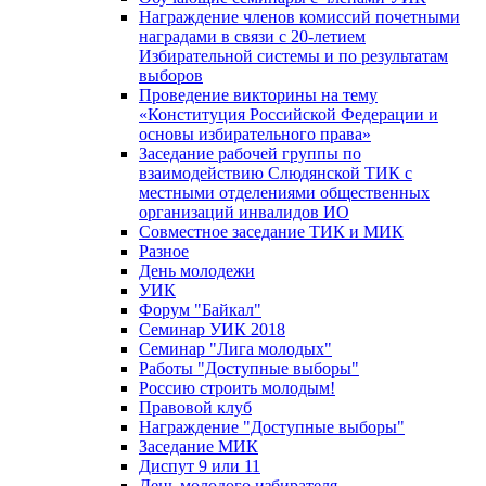
Награждение членов комиссий почетными
наградами в связи с 20-летием
Избирательной системы и по результатам
выборов
Проведение викторины на тему
«Конституция Российской Федерации и
основы избирательного права»
Заседание рабочей группы по
взаимодействию Слюдянской ТИК с
местными отделениями общественных
организаций инвалидов ИО
Совместное заседание ТИК и МИК
Разное
День молодежи
УИК
Форум "Байкал"
Семинар УИК 2018
Семинар "Лига молодых"
Работы "Доступные выборы"
Россию строить молодым!
Правовой клуб
Награждение "Доступные выборы"
Заседание МИК
Диспут 9 или 11
День молодого избирателя