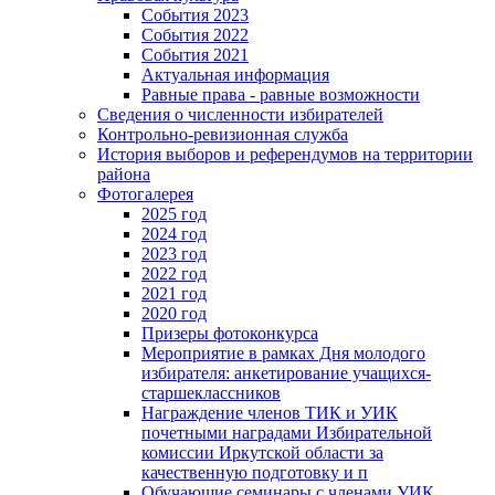
События 2023
События 2022
События 2021
Актуальная информация
Равные права - равные возможности
Сведения о численности избирателей
Контрольно-ревизионная служба
История выборов и референдумов на территории
района
Фотогалерея
2025 год
2024 год
2023 год
2022 год
2021 год
2020 год
Призеры фотоконкурса
Мероприятие в рамках Дня молодого
избирателя: анкетирование учащихся-
старшеклассников
Награждение членов ТИК и УИК
почетными наградами Избирательной
комиссии Иркутской области за
качественную подготовку и п
Обучающие семинары с членами УИК