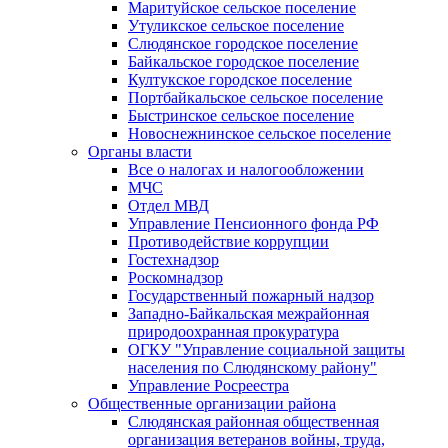
Маритуйское сельское поселение
Утуликское сельское поселение
Слюдянское городское поселение
Байкальское городское поселение
Култукское городское поселение
Портбайкальское сельское поселение
Быстринское сельское поселение
Новоснежнинское сельское поселение
Органы власти
Все о налогах и налогообложении
МЧС
Отдел МВД
Управление Пенсионного фонда РФ
Противодействие коррупции
Гостехнадзор
Роскомнадзор
Государственный пожарный надзор
Западно-Байкальская межрайонная
природоохранная прокуратура
ОГКУ "Управление социальной защиты
населения по Слюдянскому району"
Управление Росреестра
Общественные организации района
Слюдянская районная общественная
организация ветеранов войны, труда,