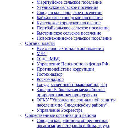
Маритуйское сельское поселение
Утуликское сельское поселение
Слюдянское городское поселение
Байкальское городское поселение
Култукское городское поселение
Портбайкальское сельское поселение
Быстринское сельское поселение
Новоснежнинское сельское поселение
Органы власти
Все о налогах и налогообложении
МЧС
Отдел МВД
Управление Пенсионного фонда РФ
Противодействие коррупции
Гостехнадзор
Роскомнадзор
Государственный пожарный надзор
Западно-Байкальская межрайонная
природоохранная прокуратура
ОГКУ "Управление социальной защиты
населения по Слюдянскому району"
Управление Росреестра
Общественные организации района
Слюдянская районная общественная
организация ветеранов войны, труда,