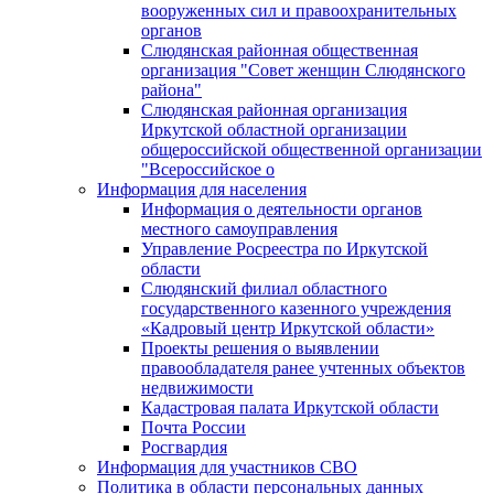
вооруженных сил и правоохранительных
органов
Слюдянская районная общественная
организация "Совет женщин Слюдянского
района"
Слюдянская районная организация
Иркутской областной организации
общероссийской общественной организации
"Всероссийское о
Информация для населения
Информация о деятельности органов
местного самоуправления
Управление Росреестра по Иркутской
области
Слюдянский филиал областного
государственного казенного учреждения
«Кадровый центр Иркутской области»
Проекты решения о выявлении
правообладателя ранее учтенных объектов
недвижимости
Кадастровая палата Иркутской области
Почта России
Росгвардия
Информация для участников СВО
Политика в области персональных данных