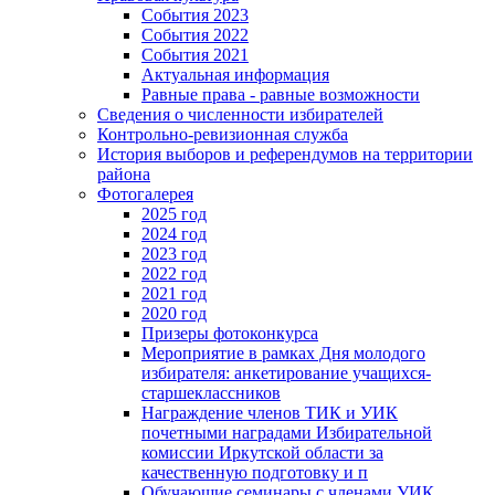
События 2023
События 2022
События 2021
Актуальная информация
Равные права - равные возможности
Сведения о численности избирателей
Контрольно-ревизионная служба
История выборов и референдумов на территории
района
Фотогалерея
2025 год
2024 год
2023 год
2022 год
2021 год
2020 год
Призеры фотоконкурса
Мероприятие в рамках Дня молодого
избирателя: анкетирование учащихся-
старшеклассников
Награждение членов ТИК и УИК
почетными наградами Избирательной
комиссии Иркутской области за
качественную подготовку и п
Обучающие семинары с членами УИК