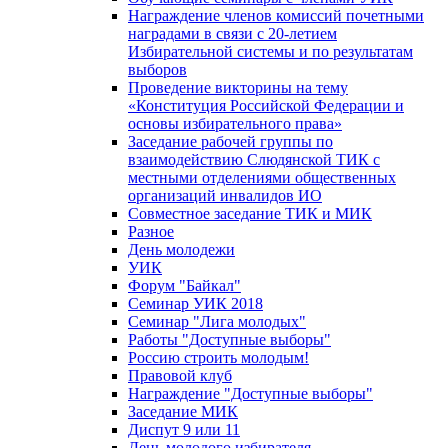
Награждение членов комиссий почетными
наградами в связи с 20-летием
Избирательной системы и по результатам
выборов
Проведение викторины на тему
«Конституция Российской Федерации и
основы избирательного права»
Заседание рабочей группы по
взаимодействию Слюдянской ТИК с
местными отделениями общественных
организаций инвалидов ИО
Совместное заседание ТИК и МИК
Разное
День молодежи
УИК
Форум "Байкал"
Семинар УИК 2018
Семинар "Лига молодых"
Работы "Доступные выборы"
Россию строить молодым!
Правовой клуб
Награждение "Доступные выборы"
Заседание МИК
Диспут 9 или 11
День молодого избирателя