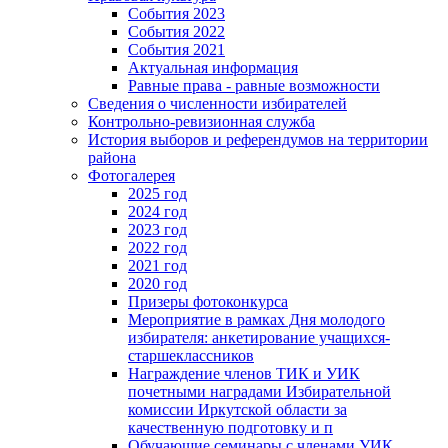
События 2023
События 2022
События 2021
Актуальная информация
Равные права - равные возможности
Сведения о численности избирателей
Контрольно-ревизионная служба
История выборов и референдумов на территории
района
Фотогалерея
2025 год
2024 год
2023 год
2022 год
2021 год
2020 год
Призеры фотоконкурса
Мероприятие в рамках Дня молодого
избирателя: анкетирование учащихся-
старшеклассников
Награждение членов ТИК и УИК
почетными наградами Избирательной
комиссии Иркутской области за
качественную подготовку и п
Обучающие семинары с членами УИК