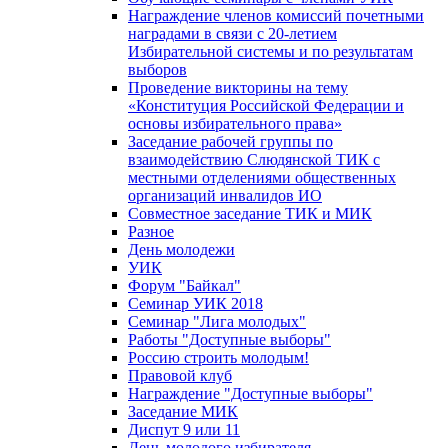
Награждение членов комиссий почетными
наградами в связи с 20-летием
Избирательной системы и по результатам
выборов
Проведение викторины на тему
«Конституция Российской Федерации и
основы избирательного права»
Заседание рабочей группы по
взаимодействию Слюдянской ТИК с
местными отделениями общественных
организаций инвалидов ИО
Совместное заседание ТИК и МИК
Разное
День молодежи
УИК
Форум "Байкал"
Семинар УИК 2018
Семинар "Лига молодых"
Работы "Доступные выборы"
Россию строить молодым!
Правовой клуб
Награждение "Доступные выборы"
Заседание МИК
Диспут 9 или 11
День молодого избирателя