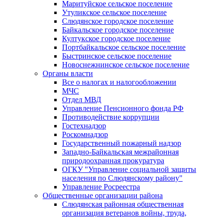
Маритуйское сельское поселение
Утуликское сельское поселение
Слюдянское городское поселение
Байкальское городское поселение
Култукское городское поселение
Портбайкальское сельское поселение
Быстринское сельское поселение
Новоснежнинское сельское поселение
Органы власти
Все о налогах и налогообложении
МЧС
Отдел МВД
Управление Пенсионного фонда РФ
Противодействие коррупции
Гостехнадзор
Роскомнадзор
Государственный пожарный надзор
Западно-Байкальская межрайонная
природоохранная прокуратура
ОГКУ "Управление социальной защиты
населения по Слюдянскому району"
Управление Росреестра
Общественные организации района
Слюдянская районная общественная
организация ветеранов войны, труда,