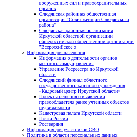
вооруженных сил и правоохранительных
органов
Слюдянская районная общественная
организация "Совет женщин Слюдянского
района"
Слюдянская районная организация
Иркутской областной организации
общероссийской общественной организации
"Всероссийское о
Информация для населения
Информация о деятельности органов
местного самоуправления
Управление Росреестра по Иркутской
области
Слюдянский филиал областного
государственного казенного учреждения
«Кадровый центр Иркутской области»
Проекты решения о выявлении
правообладателя ранее учтенных объектов
недвижимости
Кадастровая палата Иркутской области
Почта России
Росгвардия
Информация для участников СВО
Политика в области персональных данных