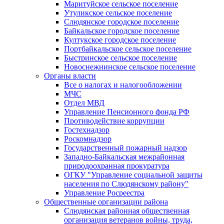
Маритуйское сельское поселение
Утуликское сельское поселение
Слюдянское городское поселение
Байкальское городское поселение
Култукское городское поселение
Портбайкальское сельское поселение
Быстринское сельское поселение
Новоснежнинское сельское поселение
Органы власти
Все о налогах и налогообложении
МЧС
Отдел МВД
Управление Пенсионного фонда РФ
Противодействие коррупции
Гостехнадзор
Роскомнадзор
Государственный пожарный надзор
Западно-Байкальская межрайонная
природоохранная прокуратура
ОГКУ "Управление социальной защиты
населения по Слюдянскому району"
Управление Росреестра
Общественные организации района
Слюдянская районная общественная
организация ветеранов войны, труда,