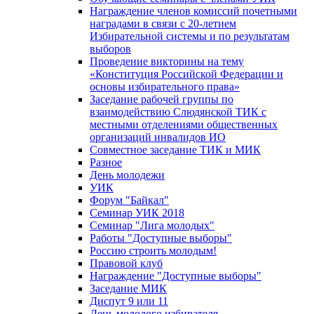
Награждение членов комиссий почетными
наградами в связи с 20-летием
Избирательной системы и по результатам
выборов
Проведение викторины на тему
«Конституция Российской Федерации и
основы избирательного права»
Заседание рабочей группы по
взаимодействию Слюдянской ТИК с
местными отделениями общественных
организаций инвалидов ИО
Совместное заседание ТИК и МИК
Разное
День молодежи
УИК
Форум "Байкал"
Семинар УИК 2018
Семинар "Лига молодых"
Работы "Доступные выборы"
Россию строить молодым!
Правовой клуб
Награждение "Доступные выборы"
Заседание МИК
Диспут 9 или 11
День молодого избирателя