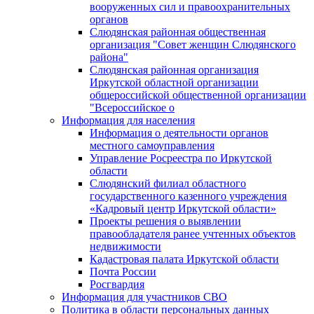
вооруженных сил и правоохранительных
органов
Слюдянская районная общественная
организация "Совет женщин Слюдянского
района"
Слюдянская районная организация
Иркутской областной организации
общероссийской общественной организации
"Всероссийское о
Информация для населения
Информация о деятельности органов
местного самоуправления
Управление Росреестра по Иркутской
области
Слюдянский филиал областного
государственного казенного учреждения
«Кадровый центр Иркутской области»
Проекты решения о выявлении
правообладателя ранее учтенных объектов
недвижимости
Кадастровая палата Иркутской области
Почта России
Росгвардия
Информация для участников СВО
Политика в области персональных данных