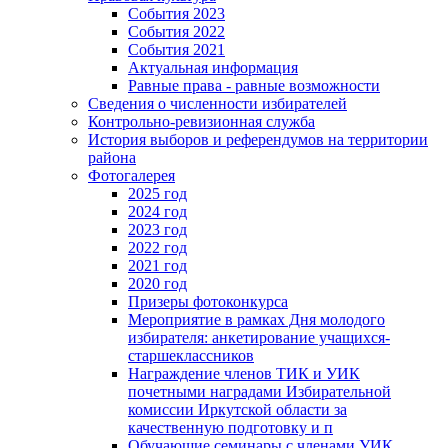
События 2023
События 2022
События 2021
Актуальная информация
Равные права - равные возможности
Сведения о численности избирателей
Контрольно-ревизионная служба
История выборов и референдумов на территории
района
Фотогалерея
2025 год
2024 год
2023 год
2022 год
2021 год
2020 год
Призеры фотоконкурса
Мероприятие в рамках Дня молодого
избирателя: анкетирование учащихся-
старшеклассников
Награждение членов ТИК и УИК
почетными наградами Избирательной
комиссии Иркутской области за
качественную подготовку и п
Обучающие семинары с членами УИК