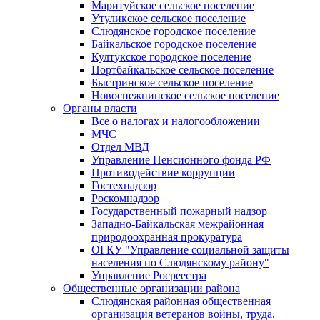
Маритуйское сельское поселение
Утуликское сельское поселение
Слюдянское городское поселение
Байкальское городское поселение
Култукское городское поселение
Портбайкальское сельское поселение
Быстринское сельское поселение
Новоснежнинское сельское поселение
Органы власти
Все о налогах и налогообложении
МЧС
Отдел МВД
Управление Пенсионного фонда РФ
Противодействие коррупции
Гостехнадзор
Роскомнадзор
Государственный пожарный надзор
Западно-Байкальская межрайонная
природоохранная прокуратура
ОГКУ "Управление социальной защиты
населения по Слюдянскому району"
Управление Росреестра
Общественные организации района
Слюдянская районная общественная
организация ветеранов войны, труда,