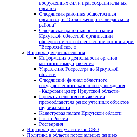
вооруженных сил и правоохранительных
органов
Слюдянская районная общественная
организация "Совет женщин Слюдянского
района"
Слюдянская районная организация
Иркутской областной организации
общероссийской общественной организации
"Всероссийское о
Информация для населения
Информация о деятельности органов
местного самоуправления
Управление Росреестра по Иркутской
области
Слюдянский филиал областного
государственного казенного учреждения
«Кадровый центр Иркутской области»
Проекты решения о выявлении
правообладателя ранее учтенных объектов
недвижимости
Кадастровая палата Иркутской области
Почта России
Росгвардия
Информация для участников СВО
Политика в области персональных данных