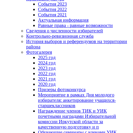
События 2023
События 2022
События 2021
Актуальная информация
Равные права - равные возможности
Сведения о численности избирателей
Контрольно-ревизионная служба
История выборов и референдумов на территории
района
Фотогалерея
2025 год
2024 год
2023 год
2022 год
2021 год
2020 год
Призеры фотоконкурса
Мероприятие в рамках Дня молодого
избирателя: анкетирование учащихся-
старшеклассников
Награждение членов ТИК и УИК
почетными наградами Избирательной
комиссии Иркутской области за
качественную подготовку и п
Обучающие семинары с членами УИК