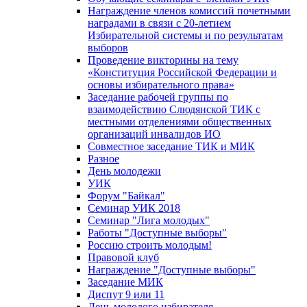
Награждение членов комиссий почетными
наградами в связи с 20-летием
Избирательной системы и по результатам
выборов
Проведение викторины на тему
«Конституция Российской Федерации и
основы избирательного права»
Заседание рабочей группы по
взаимодействию Слюдянской ТИК с
местными отделениями общественных
организаций инвалидов ИО
Совместное заседание ТИК и МИК
Разное
День молодежи
УИК
Форум "Байкал"
Семинар УИК 2018
Семинар "Лига молодых"
Работы "Доступные выборы"
Россию строить молодым!
Правовой клуб
Награждение "Доступные выборы"
Заседание МИК
Диспут 9 или 11
День молодого избирателя