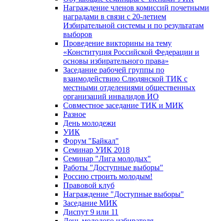
Награждение членов комиссий почетными
наградами в связи с 20-летием
Избирательной системы и по результатам
выборов
Проведение викторины на тему
«Конституция Российской Федерации и
основы избирательного права»
Заседание рабочей группы по
взаимодействию Слюдянской ТИК с
местными отделениями общественных
организаций инвалидов ИО
Совместное заседание ТИК и МИК
Разное
День молодежи
УИК
Форум "Байкал"
Семинар УИК 2018
Семинар "Лига молодых"
Работы "Доступные выборы"
Россию строить молодым!
Правовой клуб
Награждение "Доступные выборы"
Заседание МИК
Диспут 9 или 11
День молодого избирателя