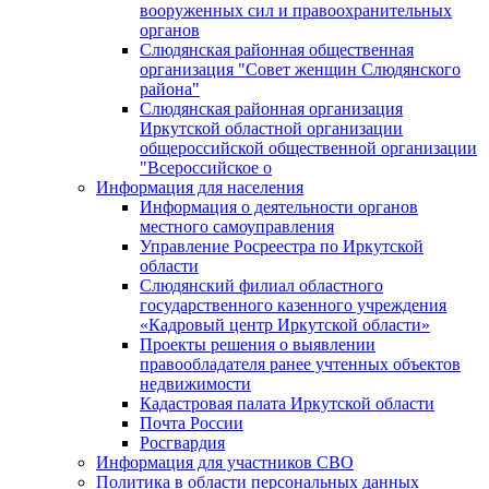
вооруженных сил и правоохранительных
органов
Слюдянская районная общественная
организация "Совет женщин Слюдянского
района"
Слюдянская районная организация
Иркутской областной организации
общероссийской общественной организации
"Всероссийское о
Информация для населения
Информация о деятельности органов
местного самоуправления
Управление Росреестра по Иркутской
области
Слюдянский филиал областного
государственного казенного учреждения
«Кадровый центр Иркутской области»
Проекты решения о выявлении
правообладателя ранее учтенных объектов
недвижимости
Кадастровая палата Иркутской области
Почта России
Росгвардия
Информация для участников СВО
Политика в области персональных данных