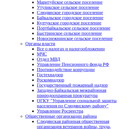
Маритуйское сельское поселение
Утуликское сельское поселение
Слюдянское городское поселение
Байкальское городское поселение
Култукское городское поселение
Портбайкальское сельское поселение
Быстринское сельское поселение
Новоснежнинское сельское поселение
Органы власти
Все о налогах и налогообложении
МЧС
Отдел МВД
Управление Пенсионного фонда РФ
Противодействие коррупции
Гостехнадзор
Роскомнадзор
Государственный пожарный надзор
Западно-Байкальская межрайонная
природоохранная прокуратура
ОГКУ "Управление социальной защиты
населения по Слюдянскому району"
Управление Росреестра
Общественные организации района
Слюдянская районная общественная
организация ветеранов войны, труда,