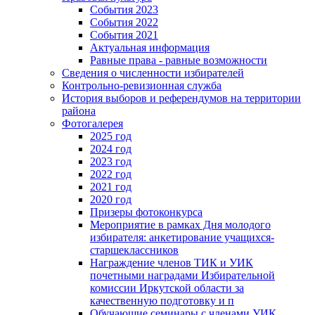
События 2023
События 2022
События 2021
Актуальная информация
Равные права - равные возможности
Сведения о численности избирателей
Контрольно-ревизионная служба
История выборов и референдумов на территории
района
Фотогалерея
2025 год
2024 год
2023 год
2022 год
2021 год
2020 год
Призеры фотоконкурса
Мероприятие в рамках Дня молодого
избирателя: анкетирование учащихся-
старшеклассников
Награждение членов ТИК и УИК
почетными наградами Избирательной
комиссии Иркутской области за
качественную подготовку и п
Обучающие семинары с членами УИК