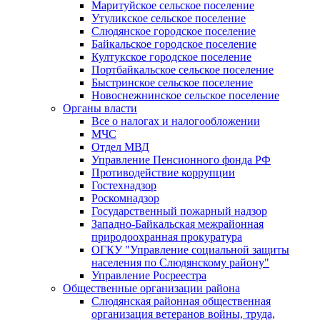
Маритуйское сельское поселение
Утуликское сельское поселение
Слюдянское городское поселение
Байкальское городское поселение
Култукское городское поселение
Портбайкальское сельское поселение
Быстринское сельское поселение
Новоснежнинское сельское поселение
Органы власти
Все о налогах и налогообложении
МЧС
Отдел МВД
Управление Пенсионного фонда РФ
Противодействие коррупции
Гостехнадзор
Роскомнадзор
Государственный пожарный надзор
Западно-Байкальская межрайонная
природоохранная прокуратура
ОГКУ "Управление социальной защиты
населения по Слюдянскому району"
Управление Росреестра
Общественные организации района
Слюдянская районная общественная
организация ветеранов войны, труда,