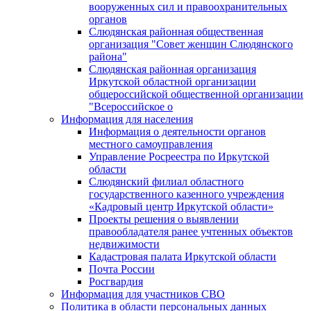
вооруженных сил и правоохранительных
органов
Слюдянская районная общественная
организация "Совет женщин Слюдянского
района"
Слюдянская районная организация
Иркутской областной организации
общероссийской общественной организации
"Всероссийское о
Информация для населения
Информация о деятельности органов
местного самоуправления
Управление Росреестра по Иркутской
области
Слюдянский филиал областного
государственного казенного учреждения
«Кадровый центр Иркутской области»
Проекты решения о выявлении
правообладателя ранее учтенных объектов
недвижимости
Кадастровая палата Иркутской области
Почта России
Росгвардия
Информация для участников СВО
Политика в области персональных данных