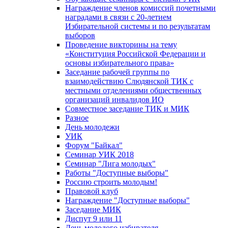
Награждение членов комиссий почетными
наградами в связи с 20-летием
Избирательной системы и по результатам
выборов
Проведение викторины на тему
«Конституция Российской Федерации и
основы избирательного права»
Заседание рабочей группы по
взаимодействию Слюдянской ТИК с
местными отделениями общественных
организаций инвалидов ИО
Совместное заседание ТИК и МИК
Разное
День молодежи
УИК
Форум "Байкал"
Семинар УИК 2018
Семинар "Лига молодых"
Работы "Доступные выборы"
Россию строить молодым!
Правовой клуб
Награждение "Доступные выборы"
Заседание МИК
Диспут 9 или 11
День молодого избирателя