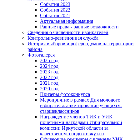
События 2023
События 2022
События 2021
Актуальная информация
Равные права - равные возможности
Сведения о численности избирателей
Контрольно-ревизионная служба
История выборов и референдумов на территории
района
Фотогалерея
2025 год
2024 год
2023 год
2022 год
2021 год
2020 год
Призеры фотоконкурса
Мероприятие в рамках Дня молодого
избирателя: анкетирование учащихся-
старшеклассников
Награждение членов ТИК и УИК
почетными наградами Избирательной
комиссии Иркутской области за
качественную подготовку и п
Обучающие семинары с членами УИК