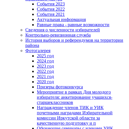
События 2023
События 2022
События 2021
Актуальная информация
Равные права - равные возможности
Сведения о численности избирателей
Контрольно-ревизионная служба
История выборов и референдумов на территории
района
Фотогалерея
2025 год
2024 год
2023 год
2022 год
2021 год
2020 год
Призеры фотоконкурса
Мероприятие в рамках Дня молодого
избирателя: анкетирование учащихся-
старшеклассников
Награждение членов ТИК и УИК
почетными наградами Избирательной
комиссии Иркутской области за
качественную подготовку и п
Обучающие семинары с членами УИК