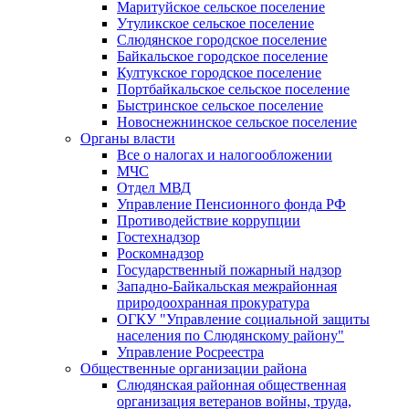
Маритуйское сельское поселение
Утуликское сельское поселение
Слюдянское городское поселение
Байкальское городское поселение
Култукское городское поселение
Портбайкальское сельское поселение
Быстринское сельское поселение
Новоснежнинское сельское поселение
Органы власти
Все о налогах и налогообложении
МЧС
Отдел МВД
Управление Пенсионного фонда РФ
Противодействие коррупции
Гостехнадзор
Роскомнадзор
Государственный пожарный надзор
Западно-Байкальская межрайонная
природоохранная прокуратура
ОГКУ "Управление социальной защиты
населения по Слюдянскому району"
Управление Росреестра
Общественные организации района
Слюдянская районная общественная
организация ветеранов войны, труда,