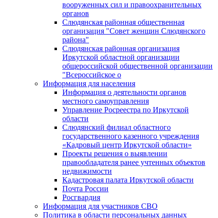
вооруженных сил и правоохранительных
органов
Слюдянская районная общественная
организация "Совет женщин Слюдянского
района"
Слюдянская районная организация
Иркутской областной организации
общероссийской общественной организации
"Всероссийское о
Информация для населения
Информация о деятельности органов
местного самоуправления
Управление Росреестра по Иркутской
области
Слюдянский филиал областного
государственного казенного учреждения
«Кадровый центр Иркутской области»
Проекты решения о выявлении
правообладателя ранее учтенных объектов
недвижимости
Кадастровая палата Иркутской области
Почта России
Росгвардия
Информация для участников СВО
Политика в области персональных данных