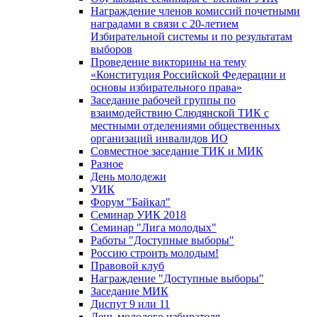
Награждение членов комиссий почетными
наградами в связи с 20-летием
Избирательной системы и по результатам
выборов
Проведение викторины на тему
«Конституция Российской Федерации и
основы избирательного права»
Заседание рабочей группы по
взаимодействию Слюдянской ТИК с
местными отделениями общественных
организаций инвалидов ИО
Совместное заседание ТИК и МИК
Разное
День молодежи
УИК
Форум "Байкал"
Семинар УИК 2018
Семинар "Лига молодых"
Работы "Доступные выборы"
Россию строить молодым!
Правовой клуб
Награждение "Доступные выборы"
Заседание МИК
Диспут 9 или 11
День молодого избирателя