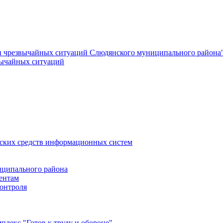
и чрезвычайных ситуаций Слюдянского муниципального района
вычайных ситуаций
еских средств информационных систем
ципального района
ентам
онтроля
лекс "Готов к труду и обороне"