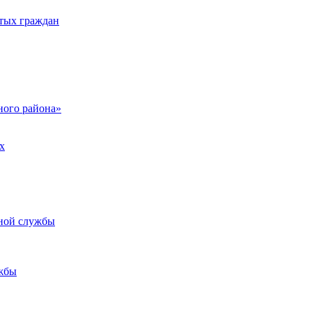
тых граждан
ого района»
х
ьной службы
жбы