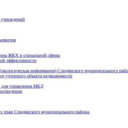
й учреждений
развития
зона ЖКХ и социальной сферы
кой эффективности
(экологическая информация) Слюдянского муниципального рай
нее учтенного объекта недвижимости
и для управления МКД
оотведения
их прав Слюдянского муниципального района