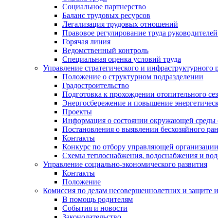
Социальное партнерство
Баланс трудовых ресурсов
Легализация трудовых отношений
Правовое регулирование труда руководителе
Горячая линия
Ведомственный контроль
Специальная оценка условий труда
Управление стратегического и инфраструктурного 
Положение о структурном подразделении
Градостроительство
Подготовка к прохождении отопительного се
Энергосбережение и повышение энергетичес
Проекты
Информация о состоянии окружающей среды 
Постановления о выявлении бесхозяйного ра
Контакты
Конкурс по отбору управляющей организаци
Схемы теплоснабжения, водоснабжения и вод
Управление социально-экономического развития
Контакты
Положение
Комиссия по делам несовершеннолетних и защите 
В помощь родителям
События и новости
Законодательство