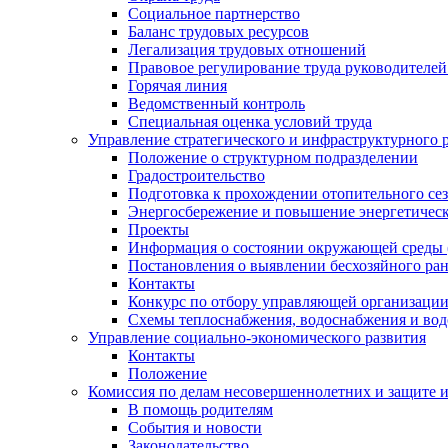
Социальное партнерство
Баланс трудовых ресурсов
Легализация трудовых отношений
Правовое регулирование труда руководителе
Горячая линия
Ведомственный контроль
Специальная оценка условий труда
Управление стратегического и инфраструктурного 
Положение о структурном подразделении
Градостроительство
Подготовка к прохождении отопительного се
Энергосбережение и повышение энергетичес
Проекты
Информация о состоянии окружающей среды 
Постановления о выявлении бесхозяйного ра
Контакты
Конкурс по отбору управляющей организаци
Схемы теплоснабжения, водоснабжения и вод
Управление социально-экономического развития
Контакты
Положение
Комиссия по делам несовершеннолетних и защите 
В помощь родителям
События и новости
Законодательство