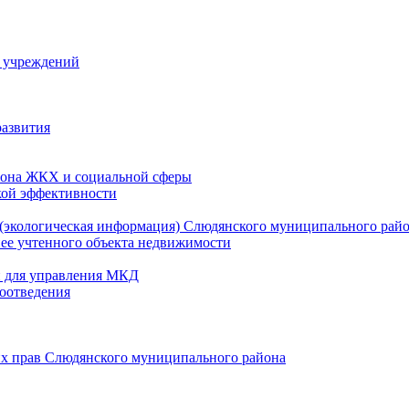
й учреждений
развития
зона ЖКХ и социальной сферы
кой эффективности
(экологическая информация) Слюдянского муниципального рай
нее учтенного объекта недвижимости
и для управления МКД
оотведения
их прав Слюдянского муниципального района