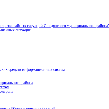
и чрезвычайных ситуаций Слюдянского муниципального района
вычайных ситуаций
еских средств информационных систем
ципального района
ентам
онтроля
лекс "Готов к труду и обороне"