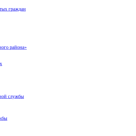
тых граждан
ого района»
х
ьной службы
жбы