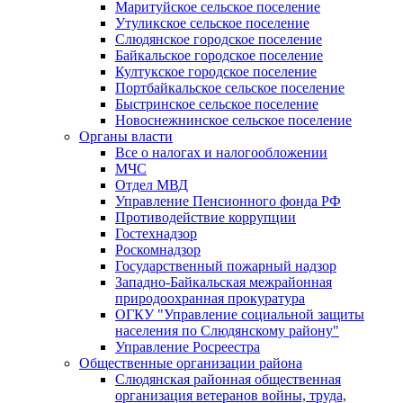
Маритуйское сельское поселение
Утуликское сельское поселение
Слюдянское городское поселение
Байкальское городское поселение
Култукское городское поселение
Портбайкальское сельское поселение
Быстринское сельское поселение
Новоснежнинское сельское поселение
Органы власти
Все о налогах и налогообложении
МЧС
Отдел МВД
Управление Пенсионного фонда РФ
Противодействие коррупции
Гостехнадзор
Роскомнадзор
Государственный пожарный надзор
Западно-Байкальская межрайонная
природоохранная прокуратура
ОГКУ "Управление социальной защиты
населения по Слюдянскому району"
Управление Росреестра
Общественные организации района
Слюдянская районная общественная
организация ветеранов войны, труда,