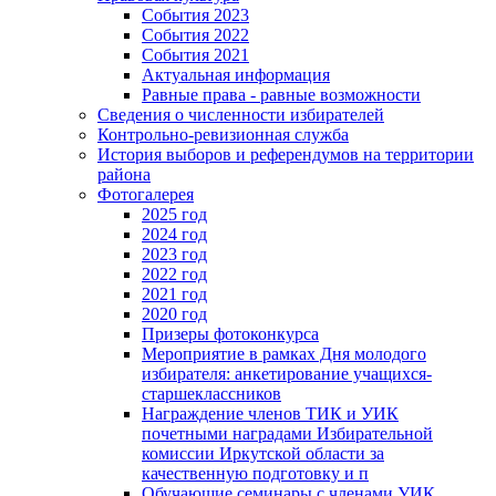
События 2023
События 2022
События 2021
Актуальная информация
Равные права - равные возможности
Сведения о численности избирателей
Контрольно-ревизионная служба
История выборов и референдумов на территории
района
Фотогалерея
2025 год
2024 год
2023 год
2022 год
2021 год
2020 год
Призеры фотоконкурса
Мероприятие в рамках Дня молодого
избирателя: анкетирование учащихся-
старшеклассников
Награждение членов ТИК и УИК
почетными наградами Избирательной
комиссии Иркутской области за
качественную подготовку и п
Обучающие семинары с членами УИК