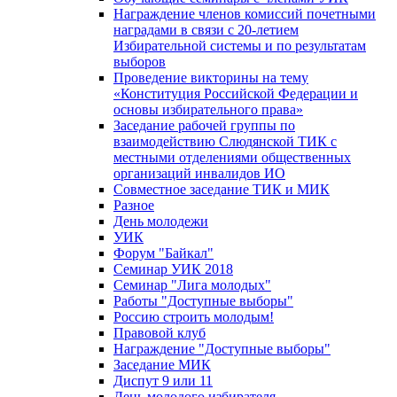
Награждение членов комиссий почетными
наградами в связи с 20-летием
Избирательной системы и по результатам
выборов
Проведение викторины на тему
«Конституция Российской Федерации и
основы избирательного права»
Заседание рабочей группы по
взаимодействию Слюдянской ТИК с
местными отделениями общественных
организаций инвалидов ИО
Совместное заседание ТИК и МИК
Разное
День молодежи
УИК
Форум "Байкал"
Семинар УИК 2018
Семинар "Лига молодых"
Работы "Доступные выборы"
Россию строить молодым!
Правовой клуб
Награждение "Доступные выборы"
Заседание МИК
Диспут 9 или 11
День молодого избирателя