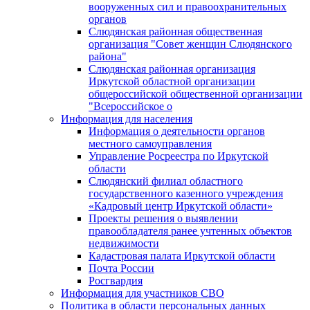
вооруженных сил и правоохранительных
органов
Слюдянская районная общественная
организация "Совет женщин Слюдянского
района"
Слюдянская районная организация
Иркутской областной организации
общероссийской общественной организации
"Всероссийское о
Информация для населения
Информация о деятельности органов
местного самоуправления
Управление Росреестра по Иркутской
области
Слюдянский филиал областного
государственного казенного учреждения
«Кадровый центр Иркутской области»
Проекты решения о выявлении
правообладателя ранее учтенных объектов
недвижимости
Кадастровая палата Иркутской области
Почта России
Росгвардия
Информация для участников СВО
Политика в области персональных данных