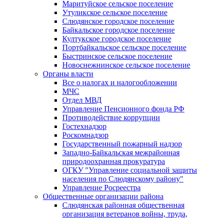
Маритуйское сельское поселение
Утуликское сельское поселение
Слюдянское городское поселение
Байкальское городское поселение
Култукское городское поселение
Портбайкальское сельское поселение
Быстринское сельское поселение
Новоснежнинское сельское поселение
Органы власти
Все о налогах и налогообложении
МЧС
Отдел МВД
Управление Пенсионного фонда РФ
Противодействие коррупции
Гостехнадзор
Роскомнадзор
Государственный пожарный надзор
Западно-Байкальская межрайонная
природоохранная прокуратура
ОГКУ "Управление социальной защиты
населения по Слюдянскому району"
Управление Росреестра
Общественные организации района
Слюдянская районная общественная
организация ветеранов войны, труда,