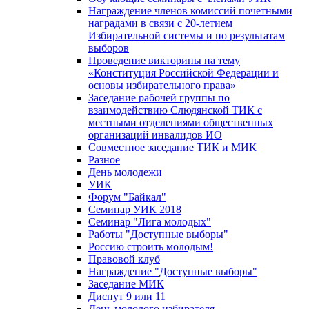
Награждение членов комиссий почетными
наградами в связи с 20-летием
Избирательной системы и по результатам
выборов
Проведение викторины на тему
«Конституция Российской Федерации и
основы избирательного права»
Заседание рабочей группы по
взаимодействию Слюдянской ТИК с
местными отделениями общественных
организаций инвалидов ИО
Совместное заседание ТИК и МИК
Разное
День молодежи
УИК
Форум "Байкал"
Семинар УИК 2018
Семинар "Лига молодых"
Работы "Доступные выборы"
Россию строить молодым!
Правовой клуб
Награждение "Доступные выборы"
Заседание МИК
Диспут 9 или 11
День молодого избирателя