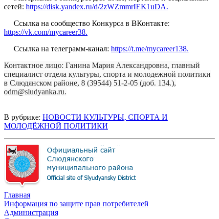
сетей:
https://disk.yandex.ru/d/2zWZmmrIEK1uDA.
Ссылка на сообщество Конкурса в ВКонтакте:
https://vk.com/mycareer38.
Ссылка на телеграмм-канал:
https://t.me/mycareer138.
Контактное лицо: Ганина Мария Александровна, главный
специалист отдела культуры, спорта и молодежной политики
в Слюдянском районе, 8 (39544) 51-2-05 (доб. 134.),
odm@sludyanka.ru.
В рубрике:
НОВОСТИ КУЛЬТУРЫ, СПОРТА И
МОЛОДЁЖНОЙ ПОЛИТИКИ
Главная
Информация по защите прав потребителей
Администрация