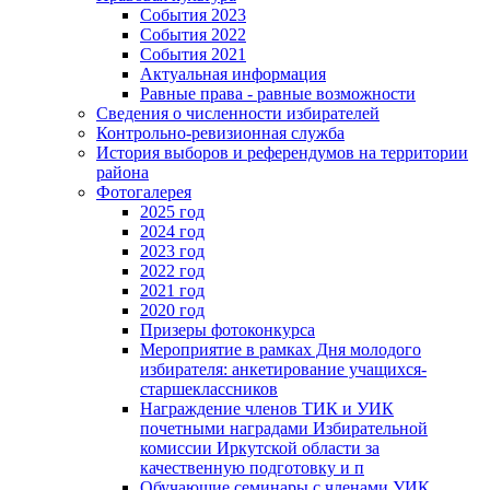
События 2023
События 2022
События 2021
Актуальная информация
Равные права - равные возможности
Сведения о численности избирателей
Контрольно-ревизионная служба
История выборов и референдумов на территории
района
Фотогалерея
2025 год
2024 год
2023 год
2022 год
2021 год
2020 год
Призеры фотоконкурса
Мероприятие в рамках Дня молодого
избирателя: анкетирование учащихся-
старшеклассников
Награждение членов ТИК и УИК
почетными наградами Избирательной
комиссии Иркутской области за
качественную подготовку и п
Обучающие семинары с членами УИК