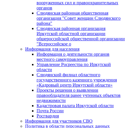
вооруженных сил и правоохранительных
органов
Слюдянская районная общественная
организация "Совет женщин Слюдянского
района"
Слюдянская районная организация
Иркутской областной организации
общероссийской общественной организации
"Всероссийское о
Информация для населения
Информация о деятельности органов
местного самоуправления
Управление Росреестра по Иркутской
области
Слюдянский филиал областного
государственного казенного учреждения
«Кадровый центр Иркутской области»
Проекты решения о выявлении
правообладателя ранее учтенных объектов
недвижимости
Кадастровая палата Иркутской области
Почта России
Росгвардия
Информация для участников СВО
Политика в области персональных данных