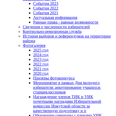
События 2023
События 2022
События 2021
Актуальная информация
Равные права - равные возможности
Сведения о численности избирателей
Контрольно-ревизионная служба
История выборов и референдумов на территории
района
Фотогалерея
2025 год
2024 год
2023 год
2022 год
2021 год
2020 год
Призеры фотоконкурса
Мероприятие в рамках Дня молодого
избирателя: анкетирование учащихся-
старшеклассников
Награждение членов ТИК и УИК
почетными наградами Избирательной
комиссии Иркутской области за
качественную подготовку и п
Обучающие семинары с членами УИК