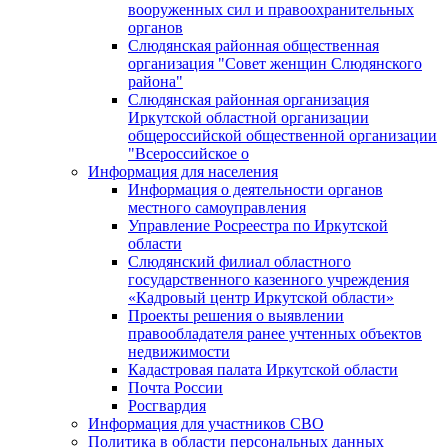
вооруженных сил и правоохранительных
органов
Слюдянская районная общественная
организация "Совет женщин Слюдянского
района"
Слюдянская районная организация
Иркутской областной организации
общероссийской общественной организации
"Всероссийское о
Информация для населения
Информация о деятельности органов
местного самоуправления
Управление Росреестра по Иркутской
области
Слюдянский филиал областного
государственного казенного учреждения
«Кадровый центр Иркутской области»
Проекты решения о выявлении
правообладателя ранее учтенных объектов
недвижимости
Кадастровая палата Иркутской области
Почта России
Росгвардия
Информация для участников СВО
Политика в области персональных данных