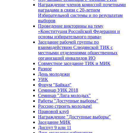
Награждение членов комиссий почетными
наградами в связи с 20-летием
Избирательной системы и по результатам
выборов
Проведение викторины на тему
«Конституция Российской Федерации и
основы избирательного права»
Заседание рабочей группы по
взаимодействию Слюдянской ТИК с
местными отделениями общественных
организаций инвалидов ИО
Совместное заседание ТИК и МИК
Разное
День молодежи
УИК
Форум "Байкал"
Семинар УИК 2018
Семинар "Лига молодых"
Работы "Доступные выборы"
Россию строить молодым!
Правовой клуб
Награждение "Доступные выборы"
Заседание МИК
Диспут 9 или 11
День молодого избирателя