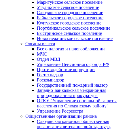
Маритуйское сельское поселение
Утуликское сельское поселение
Слюдянское городское поселение
Байкальское городское поселение
Култукское городское поселение
Портбайкальское сельское поселение
Быстринское сельское поселение
Новоснежнинское сельское поселение
Органы власти
Все о налогах и налогообложении
МЧС
Отдел МВД
Управление Пенсионного фонда РФ
Противодействие коррупции
Гостехнадзор
Роскомнадзор
Государственный пожарный надзор
Западно-Байкальская межрайонная
природоохранная прокуратура
ОГКУ "Управление социальной защиты
населения по Слюдянскому району"
Управление Росреестра
Общественные организации района
Слюдянская районная общественная
организация ветеранов войны, труда,