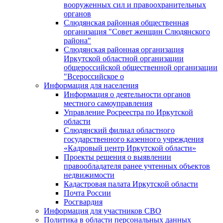
вооруженных сил и правоохранительных
органов
Слюдянская районная общественная
организация "Совет женщин Слюдянского
района"
Слюдянская районная организация
Иркутской областной организации
общероссийской общественной организации
"Всероссийское о
Информация для населения
Информация о деятельности органов
местного самоуправления
Управление Росреестра по Иркутской
области
Слюдянский филиал областного
государственного казенного учреждения
«Кадровый центр Иркутской области»
Проекты решения о выявлении
правообладателя ранее учтенных объектов
недвижимости
Кадастровая палата Иркутской области
Почта России
Росгвардия
Информация для участников СВО
Политика в области персональных данных