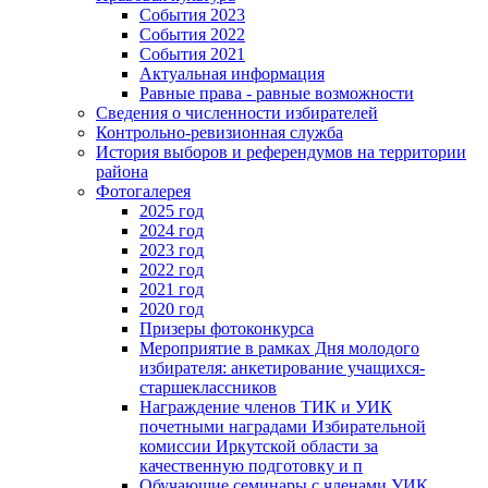
События 2023
События 2022
События 2021
Актуальная информация
Равные права - равные возможности
Сведения о численности избирателей
Контрольно-ревизионная служба
История выборов и референдумов на территории
района
Фотогалерея
2025 год
2024 год
2023 год
2022 год
2021 год
2020 год
Призеры фотоконкурса
Мероприятие в рамках Дня молодого
избирателя: анкетирование учащихся-
старшеклассников
Награждение членов ТИК и УИК
почетными наградами Избирательной
комиссии Иркутской области за
качественную подготовку и п
Обучающие семинары с членами УИК