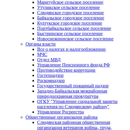
Маритуйское сельское поселение
Утуликское сельское поселение
Слюдянское городское поселение
Байкальское городское поселение
Култукское городское поселение
Портбайкальское сельское поселение
Быстринское сельское поселение
Новоснежнинское сельское поселение
Органы власти
Все о налогах и налогообложении
МЧС
Отдел МВД
Управление Пенсионного фонда РФ
Противодействие коррупции
Гостехнадзор
Роскомнадзор
Государственный пожарный надзор
Западно-Байкальская межрайонная
природоохранная прокуратура
ОГКУ "Управление социальной защиты
населения по Слюдянскому району"
Управление Росреестра
Общественные организации района
Слюдянская районная общественная
организация ветеранов войны, труда,