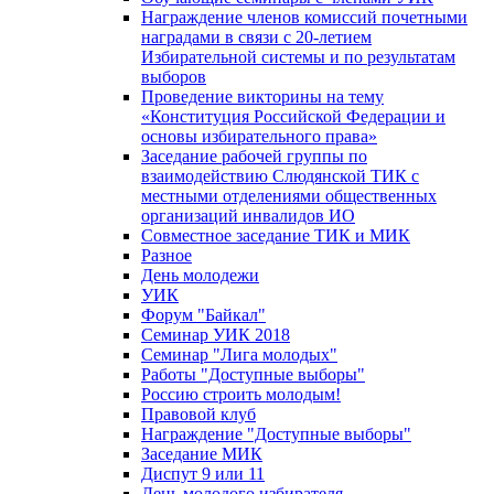
Награждение членов комиссий почетными
наградами в связи с 20-летием
Избирательной системы и по результатам
выборов
Проведение викторины на тему
«Конституция Российской Федерации и
основы избирательного права»
Заседание рабочей группы по
взаимодействию Слюдянской ТИК с
местными отделениями общественных
организаций инвалидов ИО
Совместное заседание ТИК и МИК
Разное
День молодежи
УИК
Форум "Байкал"
Семинар УИК 2018
Семинар "Лига молодых"
Работы "Доступные выборы"
Россию строить молодым!
Правовой клуб
Награждение "Доступные выборы"
Заседание МИК
Диспут 9 или 11
День молодого избирателя