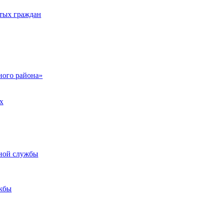
тых граждан
ого района»
х
ьной службы
жбы