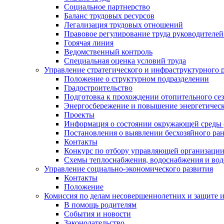
Социальное партнерство
Баланс трудовых ресурсов
Легализация трудовых отношений
Правовое регулирование труда руководителе
Горячая линия
Ведомственный контроль
Специальная оценка условий труда
Управление стратегического и инфраструктурного 
Положение о структурном подразделении
Градостроительство
Подготовка к прохождении отопительного се
Энергосбережение и повышение энергетичес
Проекты
Информация о состоянии окружающей среды 
Постановления о выявлении бесхозяйного ра
Контакты
Конкурс по отбору управляющей организаци
Схемы теплоснабжения, водоснабжения и вод
Управление социально-экономического развития
Контакты
Положение
Комиссия по делам несовершеннолетних и защите 
В помощь родителям
События и новости
Законодательство