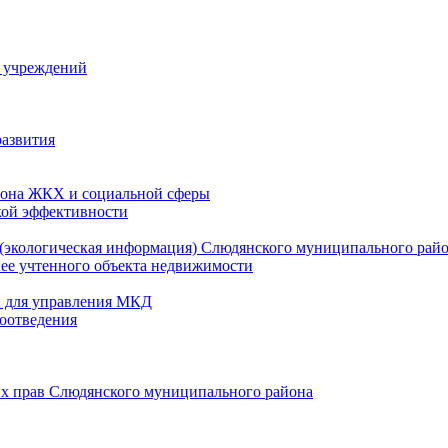
й учреждений
развития
зона ЖКХ и социальной сферы
кой эффективности
(экологическая информация) Слюдянского муниципального рай
нее учтенного объекта недвижимости
и для управления МКД
оотведения
их прав Слюдянского муниципального района