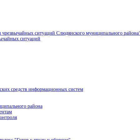
и чрезвычайных ситуаций Слюдянского муниципального района
вычайных ситуаций
еских средств информационных систем
ципального района
ентам
онтроля
лекс "Готов к труду и обороне"