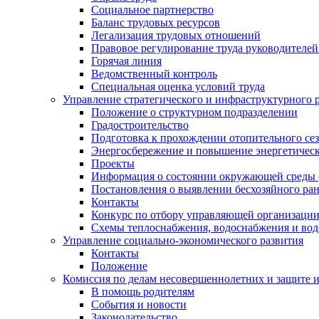
Социальное партнерство
Баланс трудовых ресурсов
Легализация трудовых отношений
Правовое регулирование труда руководителе
Горячая линия
Ведомственный контроль
Специальная оценка условий труда
Управление стратегического и инфраструктурного 
Положение о структурном подразделении
Градостроительство
Подготовка к прохождении отопительного се
Энергосбережение и повышение энергетичес
Проекты
Информация о состоянии окружающей среды 
Постановления о выявлении бесхозяйного ра
Контакты
Конкурс по отбору управляющей организаци
Схемы теплоснабжения, водоснабжения и вод
Управление социально-экономического развития
Контакты
Положение
Комиссия по делам несовершеннолетних и защите 
В помощь родителям
События и новости
Законодательство