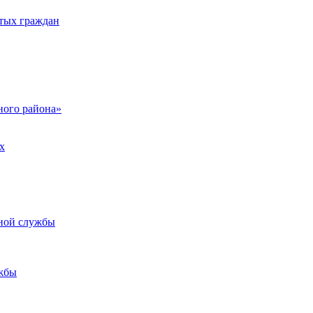
тых граждан
ого района»
х
ьной службы
жбы