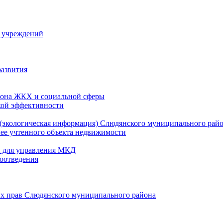
й учреждений
развития
зона ЖКХ и социальной сферы
кой эффективности
(экологическая информация) Слюдянского муниципального рай
нее учтенного объекта недвижимости
и для управления МКД
оотведения
их прав Слюдянского муниципального района