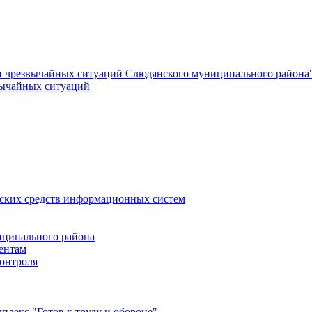
и чрезвычайных ситуаций Слюдянского муниципального района
вычайных ситуаций
еских средств информационных систем
ципального района
ентам
онтроля
лекс "Готов к труду и обороне"