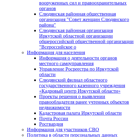
вооруженных сил и правоохранительных
органов
Слюдянская районная общественная
организация "Совет женщин Слюдянского
района"
Слюдянская районная организация
Иркутской областной организации
общероссийской общественной организации
"Всероссийское о
Информация для населения
Информация о деятельности органов
местного самоуправления
Управление Росреестра по Иркутской
области
Слюдянский филиал областного
государственного казенного учреждения
«Кадровый центр Иркутской области»
Проекты решения о выявлении
правообладателя ранее учтенных объектов
недвижимости
Кадастровая палата Иркутской области
Почта России
Росгвардия
Информация для участников СВО
Политика в области персональных данных