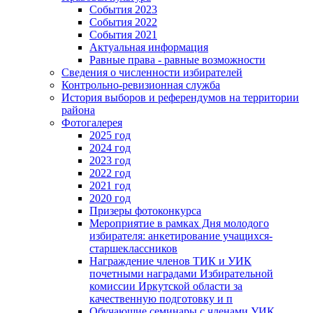
События 2023
События 2022
События 2021
Актуальная информация
Равные права - равные возможности
Сведения о численности избирателей
Контрольно-ревизионная служба
История выборов и референдумов на территории
района
Фотогалерея
2025 год
2024 год
2023 год
2022 год
2021 год
2020 год
Призеры фотоконкурса
Мероприятие в рамках Дня молодого
избирателя: анкетирование учащихся-
старшеклассников
Награждение членов ТИК и УИК
почетными наградами Избирательной
комиссии Иркутской области за
качественную подготовку и п
Обучающие семинары с членами УИК