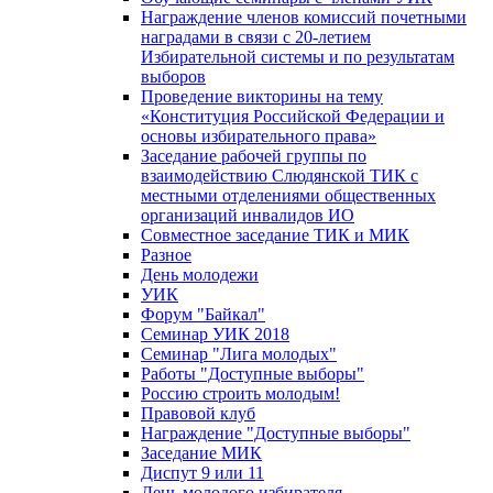
Награждение членов комиссий почетными
наградами в связи с 20-летием
Избирательной системы и по результатам
выборов
Проведение викторины на тему
«Конституция Российской Федерации и
основы избирательного права»
Заседание рабочей группы по
взаимодействию Слюдянской ТИК с
местными отделениями общественных
организаций инвалидов ИО
Совместное заседание ТИК и МИК
Разное
День молодежи
УИК
Форум "Байкал"
Семинар УИК 2018
Семинар "Лига молодых"
Работы "Доступные выборы"
Россию строить молодым!
Правовой клуб
Награждение "Доступные выборы"
Заседание МИК
Диспут 9 или 11
День молодого избирателя