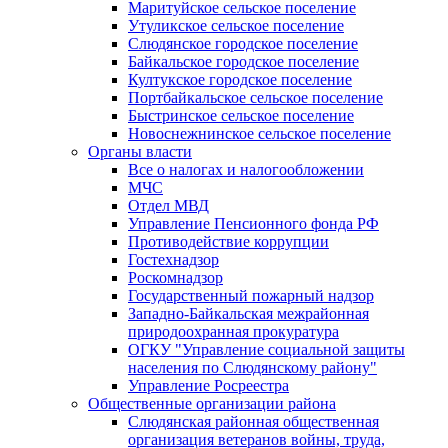
Маритуйское сельское поселение
Утуликское сельское поселение
Слюдянское городское поселение
Байкальское городское поселение
Култукское городское поселение
Портбайкальское сельское поселение
Быстринское сельское поселение
Новоснежнинское сельское поселение
Органы власти
Все о налогах и налогообложении
МЧС
Отдел МВД
Управление Пенсионного фонда РФ
Противодействие коррупции
Гостехнадзор
Роскомнадзор
Государственный пожарный надзор
Западно-Байкальская межрайонная
природоохранная прокуратура
ОГКУ "Управление социальной защиты
населения по Слюдянскому району"
Управление Росреестра
Общественные организации района
Слюдянская районная общественная
организация ветеранов войны, труда,