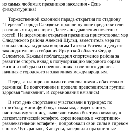
из самых любимых праздников населения - День
физкультурника!
Торжественной колонной парада-открытия по стадиону
"Перевал" города Слюдянки прошли лучшие представители
различных видов спорта. Далее - поздравления почетных
гостей. На церемонии открытия праздника присутствовал мэр
Слюдянского района Алексей Шульц, заместитель мэра по
социально-культурным вопросам Татьяна Усачева и депутат
законодательного собрания Иркутской области Федор
Саломатов. Каждый поблагодарил спортсменов района за
развитие спорта, вклад в популяризацию здорового образа
жизни и победы на соревнованиях различного уровня -
начиная с городского и заканчивая международным.
Перед запланированными соревнованиями - обязательно
разминка! Ее подготовили и провели представители группы
здоровья "Байкалия". И соревнования начались!
В этот день спортсмены участвовали в турнирах по
стритболу, мини-футболу, шахматам, армрестлингу,
настольному теннису, выявляли самую быструю команду в
легкоатлетической эстафете, соревновались в «спортивно-
развлекательной эстафете», попробовали свои силы в гиревом
спорте. Чуть раньше, 3 августа, завершили праздничные