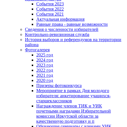
События 2023
События 2022
События 2021
Актуальная информация
Равные права - равные возможности
Сведения о численности избирателей
Контрольно-ревизионная служба
История выборов и референдумов на территории
района
Фотогалерея
2025 год
2024 год
2023 год
2022 год
2021 год
2020 год
Призеры фотоконкурса
Мероприятие в рамках Дня молодого
избирателя: анкетирование учащихся-
старшеклассников
Награждение членов ТИК и УИК
почетными наградами Избирательной
комиссии Иркутской области за
качественную подготовку и п
Обучающие семинары с членами УИК