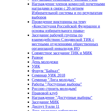
Награждение членов комиссий почетными
наградами в связи с 20-летием
Избирательной системы и по результатам
выборов
Проведение викторины на тему
«Конституция Российской Федерации и
основы избирательного права»
Заседание рабочей группы по
взаимодействию Слюдянской ТИК с
местными отделениями общественных
организаций инвалидов ИО
Совместное заседание ТИК и МИК
Разное
День молодежи
УИК
Форум "Байкал"
Семинар УИК 2018
Семинар "Лига молодых"
Работы "Доступные выборы"
Россию строить молодым!
Правовой клуб
Награждение "Доступные выборы"
Заседание МИК
Диспут 9 или 11
День молодого избирателя