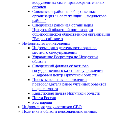
вооруженных сил и правоохранительных
органов
Слюдянская районная общественная
организация "Совет женщин Слюдянского
района"
Слюдянская районная организация
Иркутской областной организации
общероссийской общественной организации
"Всероссийское о
Информация для населения
Информация о деятельности органов
местного самоуправления
Управление Росреестра по Иркутской
области
Слюдянский филиал областного
государственного казенного учреждения
«Кадровый центр Иркутской области»
Проекты решения о выявлении
правообладателя ранее учтенных объектов
недвижимости
Кадастровая палата Иркутской области
Почта России
Росгвардия
Информация для участников СВО
Политика в области персональных данных