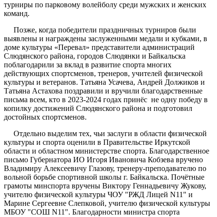
турниры по парковому волейболу среди мужских и женских
команд.
Позже, когда победители праздничных турниров были
выявлены и награждены заслуженными медали и кубками, в
доме культуры «Перевал» представители администраций
Слюдянского района, городов Слюдянки и Байкальска
поблагодарили за вклад в развитие спорта многих
действующих спортсменов, тренеров, учителей физической
культуры и ветеранов. Татьяна Усачева, Андрей Должиков и
Татьяна Астахова поздравили и вручили благодарственные
письма всем, кто в 2023-2024 годах принёс не одну победу в
копилку достижений Слюдянского района и подготовил
достойных спортсменов.
Отдельно выделим тех, чьи заслуги в области физической
культуры и спорта оценили в Правительстве Иркутской
области и областном министерстве спорта. Благодарственное
письмо Губернатора ИО Игоря Ивановича Кобзева вручено
Владимиру Алексеевичу Глазову, тренеру-преподавателю по
вольной борьбе спортивной школы г. Байкальска. Почётные
грамоты минспорта вручены Виктору Геннадьевичу Жукову,
учителю физической культуры ЧОУ "РЖД Лицей N11" и
Марине Сергеевне Слепковой, учителю физической культуры
МБОУ "СОШ N11". Благодарности министра спорта