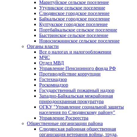
Маритуйское сельское поселение
Утуликское сельское поселение
Слюдянское городское поселение
Байкальское городское поселение
Култукское городское поселение
Портбайкальское сельское поселение
Быстринское сельское поселение
Новоснежнинское сельское поселение
Органы власти
Все о налогах и налогообложении
МЧС
Отдел МВД
Управление Пенсионного фонда РФ
Противодействие коррупции
Гостехнадзор
Роскомнадзор
Государственный пожарный надзор
Западно-Байкальская межрайонная
природоохранная прокуратура
ОГКУ "Управление социальной защиты
населения по Слюдянскому району"
Управление Росреестра
Общественные организации района
Слюдянская районная общественная
организация ветеранов войны, труда,