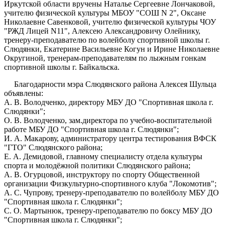
Иркутской области вручены Наталье Сергеевне Лончаковой,
учителю физической культуры МБОУ "СОШ N 2", Оксане
Николаевне Савенковой, учителю физической культуры ЧОУ
"РЖД Лицей N11", Алексею Александровичу Олейнику,
тренеру-преподавателю по волейболу спортивной школы г.
Слюдянки, Екатерине Васильевне Когун и Ирине Николаевне
Округиной, тренерам-преподавателям по лыжным гонкам
спортивной школы г. Байкальска.
Благодарности мэра Слюдянского района Алексея Шульца
объявлены:
А. В. Володченко, директору МБУ ДО "Спортивная школа г.
Слюдянки";
О. В. Володченко, зам.директора по учебно-воспитательной
работе МБУ ДО "Спортивная школа г. Слюдянки";
И. А. Макарову, администратору центра тестирования ВФСК
"ГТО" Слюдянского района;
Е. А. Демидовой, главному специалисту отдела культуры
спорта и молодёжной политики Слюдянского района;
А. В. Огурцовой, инструктору по спорту Общественной
организации Физкультурно-спортивного клуба "Локомотив";
А. С. Чупрову, тренеру-преподавателю по волейболу МБУ ДО
"Спортивная школа г. Слюдянки";
С. О. Мартынюк, тренеру-преподавателю по боксу МБУ ДО
"Спортивная школа г. Слюдянки";