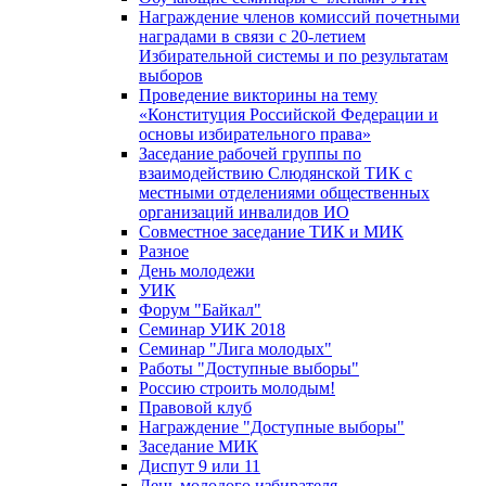
Награждение членов комиссий почетными
наградами в связи с 20-летием
Избирательной системы и по результатам
выборов
Проведение викторины на тему
«Конституция Российской Федерации и
основы избирательного права»
Заседание рабочей группы по
взаимодействию Слюдянской ТИК с
местными отделениями общественных
организаций инвалидов ИО
Совместное заседание ТИК и МИК
Разное
День молодежи
УИК
Форум "Байкал"
Семинар УИК 2018
Семинар "Лига молодых"
Работы "Доступные выборы"
Россию строить молодым!
Правовой клуб
Награждение "Доступные выборы"
Заседание МИК
Диспут 9 или 11
День молодого избирателя