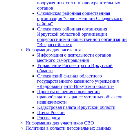
вооруженных сил и правоохранительных
органов
Слюдянская районная общественная
организация "Совет женщин Слюдянского
района"
Слюдянская районная организация
Иркутской областной организации
общероссийской общественной организации
"Всероссийское о
Информация для населения
Информация о деятельности органов
местного самоуправления
Управление Росреестра по Иркутской
области
Слюдянский филиал областного
государственного казенного учреждения
«Кадровый центр Иркутской области»
Проекты решения о выявлении
правообладателя ранее учтенных объектов
недвижимости
Кадастровая палата Иркутской области
Почта России
Росгвардия
Информация для участников СВО
Политика в области персональных данных