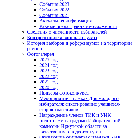
События 2023
События 2022
События 2021
Актуальная информация
Равные права - равные возможности
Сведения о численности избирателей
Контрольно-ревизионная служба
История выборов и референдумов на территории
района
Фотогалерея
2025 год
2024 год
2023 год
2022 год
2021 год
2020 год
Призеры фотоконкурса
Мероприятие в рамках Дня молодого
избирателя: анкетирование учащихся-
старшеклассников
Награждение членов ТИК и УИК
почетными наградами Избирательной
комиссии Иркутской области за
качественную подготовку и п
Обучающие семинары с членами УИК