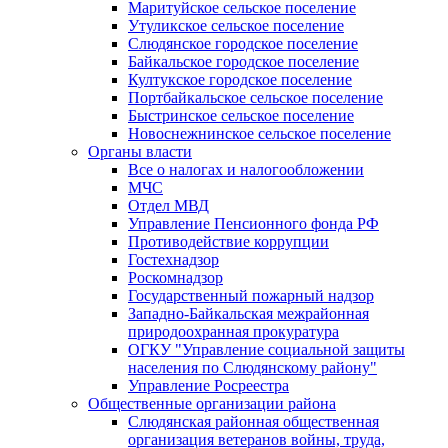
Маритуйское сельское поселение
Утуликское сельское поселение
Слюдянское городское поселение
Байкальское городское поселение
Култукское городское поселение
Портбайкальское сельское поселение
Быстринское сельское поселение
Новоснежнинское сельское поселение
Органы власти
Все о налогах и налогообложении
МЧС
Отдел МВД
Управление Пенсионного фонда РФ
Противодействие коррупции
Гостехнадзор
Роскомнадзор
Государственный пожарный надзор
Западно-Байкальская межрайонная
природоохранная прокуратура
ОГКУ "Управление социальной защиты
населения по Слюдянскому району"
Управление Росреестра
Общественные организации района
Слюдянская районная общественная
организация ветеранов войны, труда,