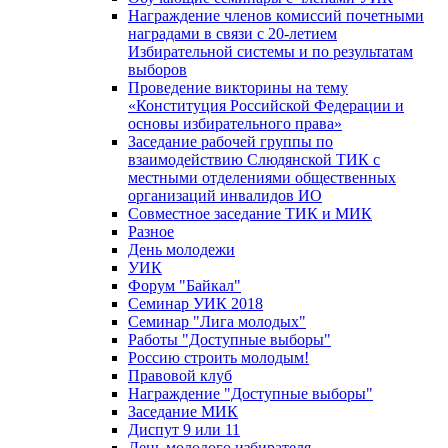
Награждение членов комиссий почетными
наградами в связи с 20-летием
Избирательной системы и по результатам
выборов
Проведение викторины на тему
«Конституция Российской Федерации и
основы избирательного права»
Заседание рабочей группы по
взаимодействию Слюдянской ТИК с
местными отделениями общественных
организаций инвалидов ИО
Совместное заседание ТИК и МИК
Разное
День молодежи
УИК
Форум "Байкал"
Семинар УИК 2018
Семинар "Лига молодых"
Работы "Доступные выборы"
Россию строить молодым!
Правовой клуб
Награждение "Доступные выборы"
Заседание МИК
Диспут 9 или 11
День молодого избирателя