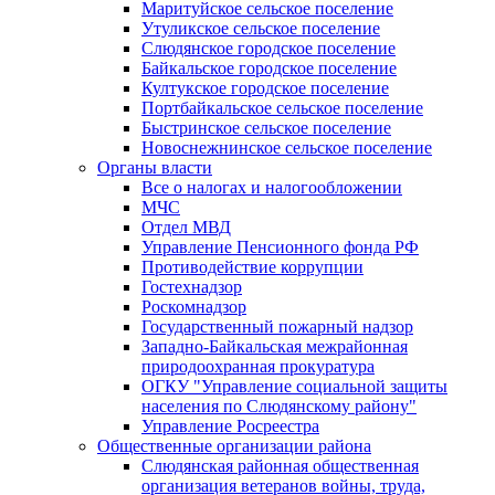
Маритуйское сельское поселение
Утуликское сельское поселение
Слюдянское городское поселение
Байкальское городское поселение
Култукское городское поселение
Портбайкальское сельское поселение
Быстринское сельское поселение
Новоснежнинское сельское поселение
Органы власти
Все о налогах и налогообложении
МЧС
Отдел МВД
Управление Пенсионного фонда РФ
Противодействие коррупции
Гостехнадзор
Роскомнадзор
Государственный пожарный надзор
Западно-Байкальская межрайонная
природоохранная прокуратура
ОГКУ "Управление социальной защиты
населения по Слюдянскому району"
Управление Росреестра
Общественные организации района
Слюдянская районная общественная
организация ветеранов войны, труда,