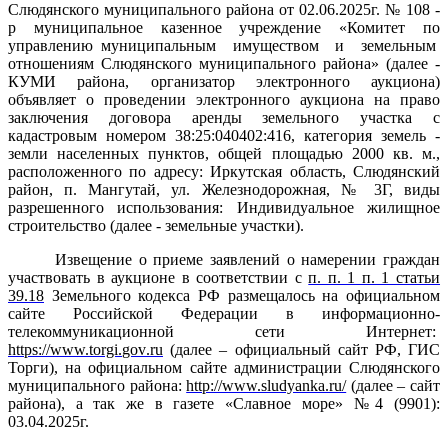
Слюдянского муниципального района от 02.06.2025г. № 108 -
р муниципальное казенное учреждение «Комитет по
управлению муниципальным
имуществом
и
земельным
отношениям Слюдянского муниципального района» (далее -
КУМИ района, организатор электронного аукциона)
объявляет о проведении электронного аукциона на право
заключения договора аренды земельного участка с
кадастровым номером 38:25:040402:416, категория земель -
земли населенных пунктов, общей площадью 2000 кв. м.,
расположенного по адресу: Иркутская область, Слюдянский
район, п. Мангутай, ул. Железнодорожная, № 3Г, виды
разрешенного использования: Индивидуальное жилищное
строительство (далее - земельные участки).
Извещение о приеме заявлений о намерении граждан
участвовать в аукционе в соответствии с
п. п. 1 п. 1 статьи
39.18
Земельного кодекса РФ размещалось на
официальном
сайте Российской Федерации в информационно-
телекоммуникационной сети Интернет:
https://www.
torgi
.
gov
.
ru
(далее – официальный сайт РФ, ГИС
Торги), на официальном сайте администрации Слюдянского
муниципального района:
http://www.sludyanka.ru/
(далее – сайт
района), а так же в газете «Славное море» №4 (9901):
03.04.2025г.