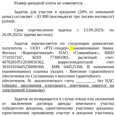
Размер арендной платы не изменяется.
Задаток для участия в аукционе (20% от начальной
цены) составляет – 83 800 (восемьдесят три тысячи восемьсот)
рублей.
Срок перечисления задатка: с 13.09.2025г. по
26.09.2025г. (время местное).
Задаток перечисляется по следующим реквизитам:
получатель -
ООО «РТС-тендер»,
наименование банка:
Филиал «Корпоративный» ПАО «Совкомбанк»,
ИНН
7710357167
, КПП
773001001
, расчетный счет:
40702810512030016362
, корреспондентский счет
30101810445250000360
,
БИК
044525360
. В назначении
(наименовании) платежа указать -
Внесение гарантийного
обеспечения по Соглашению о внесении гарантийного
обеспечения, № аналитического счета _________, без НДС
(
образец заполнения платежного поручения имеется на
электронной площадке
)
.
Задаток не возвращается в случае отказа или уклонения
от заключения договора аренды земельного участка
победителю аукциона, единственному участнику аукциона,
единственному принявшему участие в аукционе участнику,