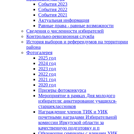
События 2023
События 2022
События 2021
Актуальная информация
Равные права - равные возможности
Сведения о численности избирателей
Контрольно-ревизионная служба
История выборов и референдумов на территории
района
Фотогалерея
2025 год
2024 год
2023 год
2022 год
2021 год
2020 год
Призеры фотоконкурса
Мероприятие в рамках Дня молодого
избирателя: анкетирование учащихся-
старшеклассников
Награждение членов ТИК и УИК
почетными наградами Избирательной
комиссии Иркутской области за
качественную подготовку и п
Обучающие семинары с членами УИК