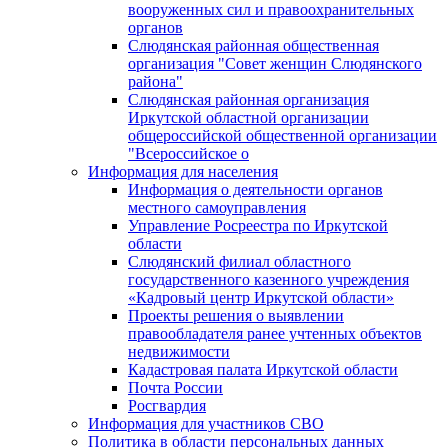
вооруженных сил и правоохранительных
органов
Слюдянская районная общественная
организация "Совет женщин Слюдянского
района"
Слюдянская районная организация
Иркутской областной организации
общероссийской общественной организации
"Всероссийское о
Информация для населения
Информация о деятельности органов
местного самоуправления
Управление Росреестра по Иркутской
области
Слюдянский филиал областного
государственного казенного учреждения
«Кадровый центр Иркутской области»
Проекты решения о выявлении
правообладателя ранее учтенных объектов
недвижимости
Кадастровая палата Иркутской области
Почта России
Росгвардия
Информация для участников СВО
Политика в области персональных данных