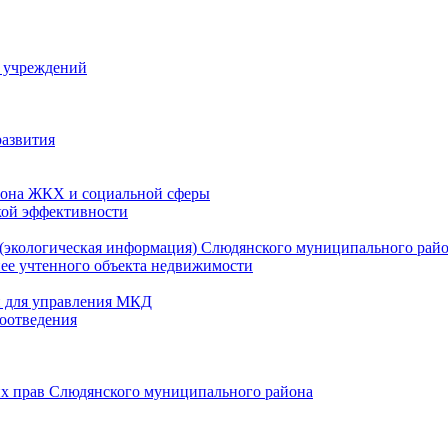
й учреждений
развития
зона ЖКХ и социальной сферы
кой эффективности
(экологическая информация) Слюдянского муниципального рай
нее учтенного объекта недвижимости
и для управления МКД
оотведения
их прав Слюдянского муниципального района