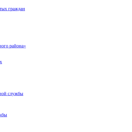
тых граждан
ого района»
х
ьной службы
жбы