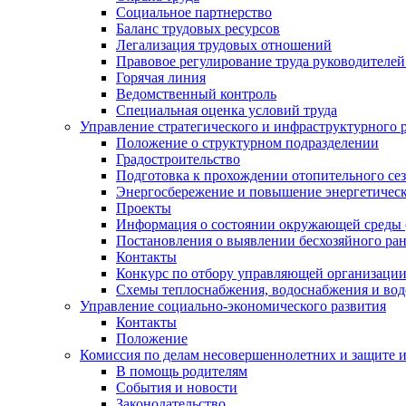
Социальное партнерство
Баланс трудовых ресурсов
Легализация трудовых отношений
Правовое регулирование труда руководителе
Горячая линия
Ведомственный контроль
Специальная оценка условий труда
Управление стратегического и инфраструктурного 
Положение о структурном подразделении
Градостроительство
Подготовка к прохождении отопительного се
Энергосбережение и повышение энергетичес
Проекты
Информация о состоянии окружающей среды 
Постановления о выявлении бесхозяйного ра
Контакты
Конкурс по отбору управляющей организаци
Схемы теплоснабжения, водоснабжения и вод
Управление социально-экономического развития
Контакты
Положение
Комиссия по делам несовершеннолетних и защите 
В помощь родителям
События и новости
Законодательство