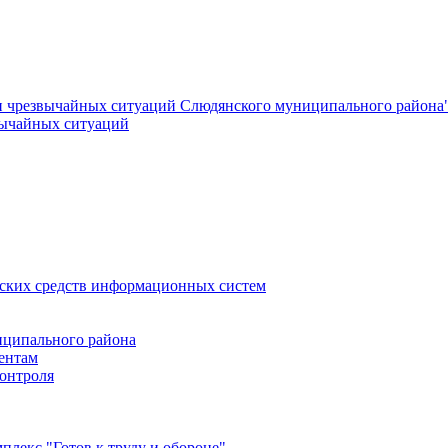
и чрезвычайных ситуаций Слюдянского муниципального района
вычайных ситуаций
еских средств информационных систем
ципального района
ентам
онтроля
лекс "Готов к труду и обороне"