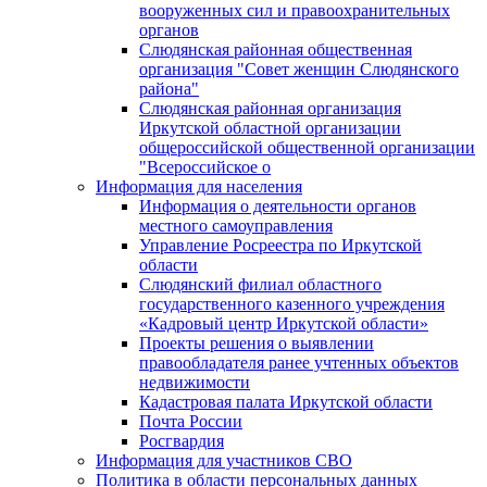
вооруженных сил и правоохранительных
органов
Слюдянская районная общественная
организация "Совет женщин Слюдянского
района"
Слюдянская районная организация
Иркутской областной организации
общероссийской общественной организации
"Всероссийское о
Информация для населения
Информация о деятельности органов
местного самоуправления
Управление Росреестра по Иркутской
области
Слюдянский филиал областного
государственного казенного учреждения
«Кадровый центр Иркутской области»
Проекты решения о выявлении
правообладателя ранее учтенных объектов
недвижимости
Кадастровая палата Иркутской области
Почта России
Росгвардия
Информация для участников СВО
Политика в области персональных данных