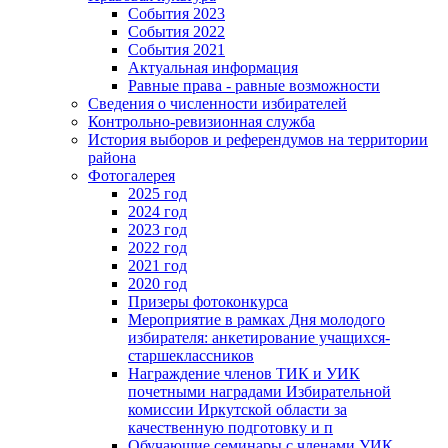
События 2023
События 2022
События 2021
Актуальная информация
Равные права - равные возможности
Сведения о численности избирателей
Контрольно-ревизионная служба
История выборов и референдумов на территории
района
Фотогалерея
2025 год
2024 год
2023 год
2022 год
2021 год
2020 год
Призеры фотоконкурса
Мероприятие в рамках Дня молодого
избирателя: анкетирование учащихся-
старшеклассников
Награждение членов ТИК и УИК
почетными наградами Избирательной
комиссии Иркутской области за
качественную подготовку и п
Обучающие семинары с членами УИК