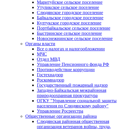
Маритуйское сельское поселение
Утуликское сельское поселение
Слюдянское городское поселение
Байкальское городское поселение
Култукское городское поселение
Портбайкальское сельское поселение
Быстринское сельское поселение
Новоснежнинское сельское поселение
Органы власти
Все о налогах и налогообложении
МЧС
Отдел МВД
Управление Пенсионного фонда РФ
Противодействие коррупции
Гостехнадзор
Роскомнадзор
Государственный пожарный надзор
Западно-Байкальская межрайонная
природоохранная прокуратура
ОГКУ "Управление социальной защиты
населения по Слюдянскому району"
Управление Росреестра
Общественные организации района
Слюдянская районная общественная
организация ветеранов войны, труда,