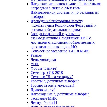
Награждение членов комиссий почетными
наградами в связи с 20-летием
Избирательной системы и по результатам
выборов
Проведение викторины на тему
«Конституция Российской Федерации и
основы избирательного права»
Заседание рабочей группы по
взаимодействию Слюдянской ТИК с
местными отделениями общественных
организаций инвалидов ИО
Совместное заседание ТИК и МИК
Разное
День молодежи
УИК
Форум "Байкал"
Семинар УИК 2018
Семинар "Лига молодых"
Работы "Доступные выборы"
Россию строить молодым!
Правовой клуб
Награждение "Доступные выборы"
Заседание МИК
Диспут 9 или 11
День молодого избирателя