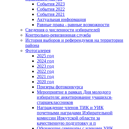
События 2023
События 2022
События 2021
Актуальная информация
Равные права - равные возможности
Сведения о численности избирателей
Контрольно-ревизионная служба
История выборов и референдумов на территории
района
Фотогалерея
2025 год
2024 год
2023 год
2022 год
2021 год
2020 год
Призеры фотоконкурса
Мероприятие в рамках Дня молодого
избирателя: анкетирование учащихся-
старшеклассников
Награждение членов ТИК и УИК
почетными наградами Избирательной
комиссии Иркутской области за
качественную подготовку и п
Обучающие семинары с членами УИК