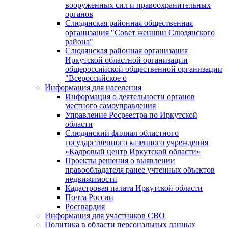
вооруженных сил и правоохранительных
органов
Слюдянская районная общественная
организация "Совет женщин Слюдянского
района"
Слюдянская районная организация
Иркутской областной организации
общероссийской общественной организации
"Всероссийское о
Информация для населения
Информация о деятельности органов
местного самоуправления
Управление Росреестра по Иркутской
области
Слюдянский филиал областного
государственного казенного учреждения
«Кадровый центр Иркутской области»
Проекты решения о выявлении
правообладателя ранее учтенных объектов
недвижимости
Кадастровая палата Иркутской области
Почта России
Росгвардия
Информация для участников СВО
Политика в области персональных данных