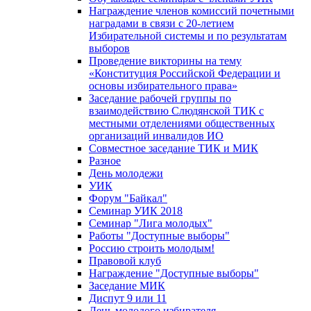
Награждение членов комиссий почетными
наградами в связи с 20-летием
Избирательной системы и по результатам
выборов
Проведение викторины на тему
«Конституция Российской Федерации и
основы избирательного права»
Заседание рабочей группы по
взаимодействию Слюдянской ТИК с
местными отделениями общественных
организаций инвалидов ИО
Совместное заседание ТИК и МИК
Разное
День молодежи
УИК
Форум "Байкал"
Семинар УИК 2018
Семинар "Лига молодых"
Работы "Доступные выборы"
Россию строить молодым!
Правовой клуб
Награждение "Доступные выборы"
Заседание МИК
Диспут 9 или 11
День молодого избирателя