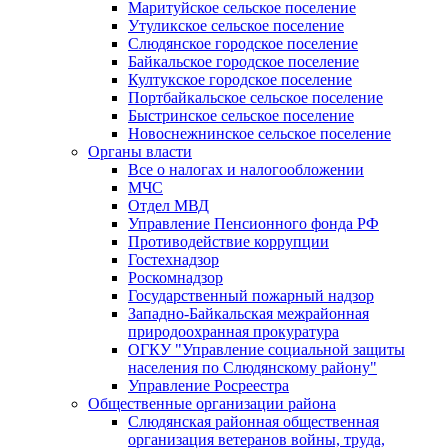
Маритуйское сельское поселение
Утуликское сельское поселение
Слюдянское городское поселение
Байкальское городское поселение
Култукское городское поселение
Портбайкальское сельское поселение
Быстринское сельское поселение
Новоснежнинское сельское поселение
Органы власти
Все о налогах и налогообложении
МЧС
Отдел МВД
Управление Пенсионного фонда РФ
Противодействие коррупции
Гостехнадзор
Роскомнадзор
Государственный пожарный надзор
Западно-Байкальская межрайонная
природоохранная прокуратура
ОГКУ "Управление социальной защиты
населения по Слюдянскому району"
Управление Росреестра
Общественные организации района
Слюдянская районная общественная
организация ветеранов войны, труда,