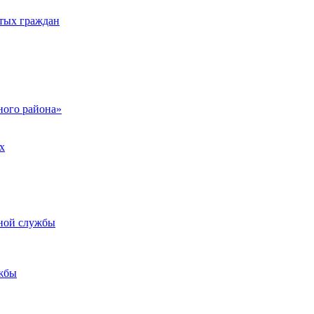
тых граждан
ого района»
х
ьной службы
жбы