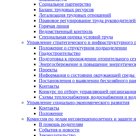
Социальное партнерство
Баланс трудовых ресурсов
Легализация трудовых отношений
Правовое регулирование труда руководителе
Горячая линия
Ведомственный контроль
Специальная оценка условий труда
Управление стратегического и инфраструктурного 
Положение о структурном подразделении
Градостроительство
Подготовка к прохождении отопительного се
Энергосбережение и повышение энергетичес
Проекты
Информация о состоянии окружающей среды 
Постановления о выявлении бесхозяйного ра
Контакты
Конкурс по отбору управляющей организаци
Схемы теплоснабжения, водоснабжения и вод
Управление социально-экономического развития
Контакты
Положение
Комиссия по делам несовершеннолетних и защите 
В помощь родителям
События и новости
Законодательство