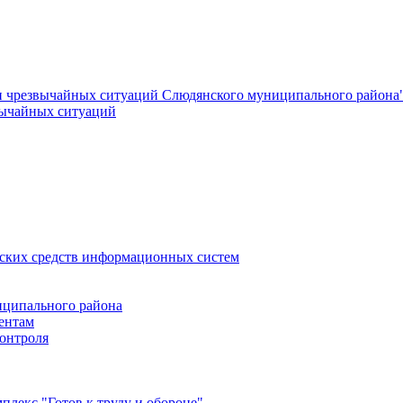
и чрезвычайных ситуаций Слюдянского муниципального района
вычайных ситуаций
еских средств информационных систем
ципального района
ентам
онтроля
лекс "Готов к труду и обороне"