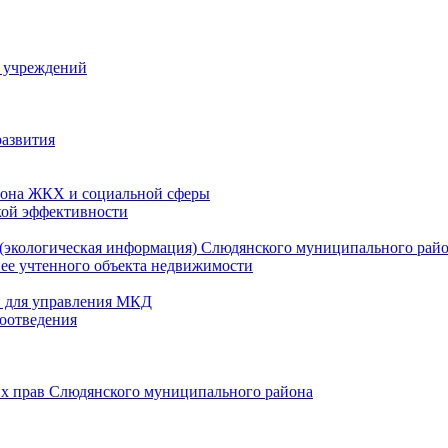
й учреждений
развития
зона ЖКХ и социальной сферы
кой эффективности
(экологическая информация) Слюдянского муниципального рай
нее учтенного объекта недвижимости
и для управления МКД
оотведения
их прав Слюдянского муниципального района