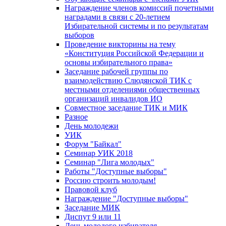
Награждение членов комиссий почетными
наградами в связи с 20-летием
Избирательной системы и по результатам
выборов
Проведение викторины на тему
«Конституция Российской Федерации и
основы избирательного права»
Заседание рабочей группы по
взаимодействию Слюдянской ТИК с
местными отделениями общественных
организаций инвалидов ИО
Совместное заседание ТИК и МИК
Разное
День молодежи
УИК
Форум "Байкал"
Семинар УИК 2018
Семинар "Лига молодых"
Работы "Доступные выборы"
Россию строить молодым!
Правовой клуб
Награждение "Доступные выборы"
Заседание МИК
Диспут 9 или 11
День молодого избирателя