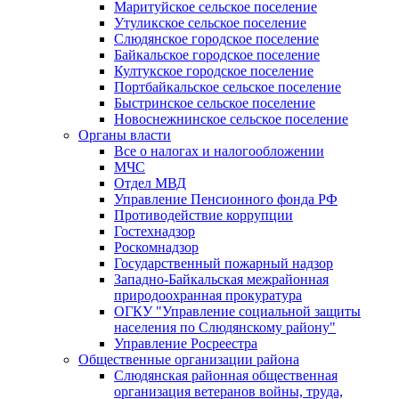
Маритуйское сельское поселение
Утуликское сельское поселение
Слюдянское городское поселение
Байкальское городское поселение
Култукское городское поселение
Портбайкальское сельское поселение
Быстринское сельское поселение
Новоснежнинское сельское поселение
Органы власти
Все о налогах и налогообложении
МЧС
Отдел МВД
Управление Пенсионного фонда РФ
Противодействие коррупции
Гостехнадзор
Роскомнадзор
Государственный пожарный надзор
Западно-Байкальская межрайонная
природоохранная прокуратура
ОГКУ "Управление социальной защиты
населения по Слюдянскому району"
Управление Росреестра
Общественные организации района
Слюдянская районная общественная
организация ветеранов войны, труда,