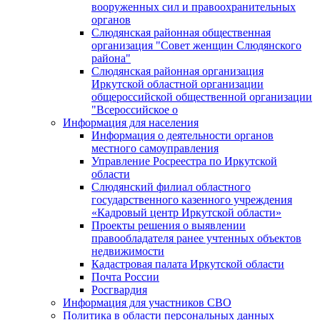
вооруженных сил и правоохранительных
органов
Слюдянская районная общественная
организация "Совет женщин Слюдянского
района"
Слюдянская районная организация
Иркутской областной организации
общероссийской общественной организации
"Всероссийское о
Информация для населения
Информация о деятельности органов
местного самоуправления
Управление Росреестра по Иркутской
области
Слюдянский филиал областного
государственного казенного учреждения
«Кадровый центр Иркутской области»
Проекты решения о выявлении
правообладателя ранее учтенных объектов
недвижимости
Кадастровая палата Иркутской области
Почта России
Росгвардия
Информация для участников СВО
Политика в области персональных данных