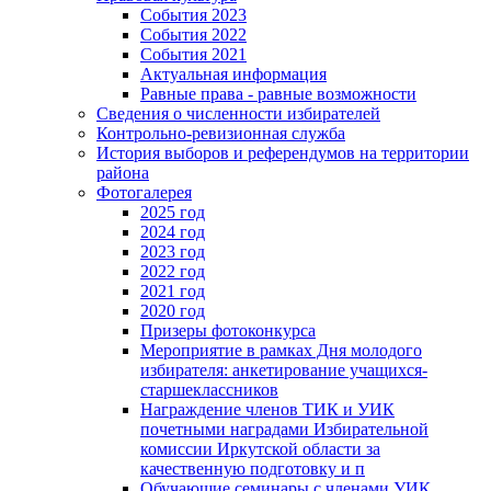
События 2023
События 2022
События 2021
Актуальная информация
Равные права - равные возможности
Сведения о численности избирателей
Контрольно-ревизионная служба
История выборов и референдумов на территории
района
Фотогалерея
2025 год
2024 год
2023 год
2022 год
2021 год
2020 год
Призеры фотоконкурса
Мероприятие в рамках Дня молодого
избирателя: анкетирование учащихся-
старшеклассников
Награждение членов ТИК и УИК
почетными наградами Избирательной
комиссии Иркутской области за
качественную подготовку и п
Обучающие семинары с членами УИК