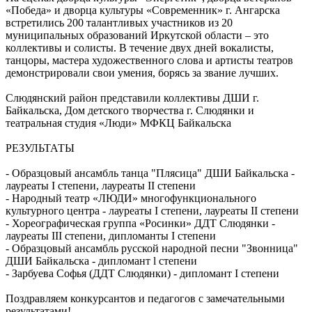
«Победа» и дворца культуры «Современник» г. Ангарска
встретились 200 талантливых участников из 20
муниципальных образований Иркутской области – это
коллективы и солисты. В течение двух дней вокалисты,
танцоры, мастера художественного слова и артисты театров
демонстрировали свои умения, борясь за звание лучших.
Слюдянский район представили коллективы ДШИ г.
Байкальска, Дом детского творчества г. Слюдянки и
театральная студия «Люди» МФКЦ Байкальска
РЕЗУЛЬТАТЫ
- Образцовый ансамбль танца "Плясица" ДШИ Байкальска -
лауреаты I степени, лауреаты II степени
- Народный театр «ЛЮДИ» многофункционального
культурного центра - лауреаты I степени, лауреаты II степени
- Хореографическая группа «Росинки» ДДТ Слюдянки -
лауреаты III степени, дипломанты I степени
- Образцовый ансамбль русской народной песни "Звонница"
ДШИ Байкальска - дипломант l степени
- Зарбуева Софья (ДДТ Слюдянки) - дипломант I степени
Поздравляем конкурсантов и педагогов с замечательными
результатами!