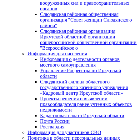
вооруженных сил и правоохранительных
органов
Слюдянская районная общественная
организация "Совет женщин Слюдянского
района"
Слюдянская районная организация
Иркутской областной организации
общероссийской общественной организации
"Всероссийское о
Информация для населения
Информация о деятельности органов
местного самоуправления
Управление Росреестра по Иркутской
области
Слюдянский филиал областного
государственного казенного учреждения
«Кадровый центр Иркутской области»
Проекты решения о выявлении
правообладателя ранее учтенных объектов
недвижимости
Кадастровая палата Иркутской области
Почта России
Росгвардия
Информация для участников СВО
Политика в области персональных данных