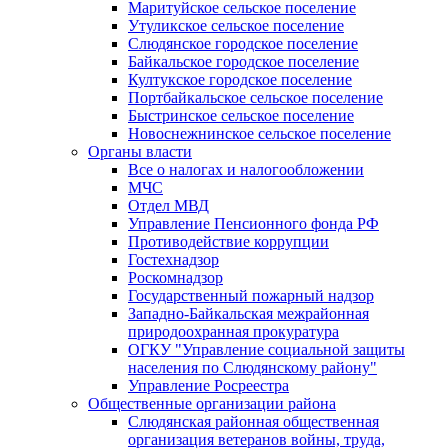
Маритуйское сельское поселение
Утуликское сельское поселение
Слюдянское городское поселение
Байкальское городское поселение
Култукское городское поселение
Портбайкальское сельское поселение
Быстринское сельское поселение
Новоснежнинское сельское поселение
Органы власти
Все о налогах и налогообложении
МЧС
Отдел МВД
Управление Пенсионного фонда РФ
Противодействие коррупции
Гостехнадзор
Роскомнадзор
Государственный пожарный надзор
Западно-Байкальская межрайонная
природоохранная прокуратура
ОГКУ "Управление социальной защиты
населения по Слюдянскому району"
Управление Росреестра
Общественные организации района
Слюдянская районная общественная
организация ветеранов войны, труда,