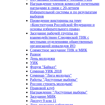
Награждение членов комиссий почетными
наградами в связи с 20-летием
Избирательной системы и по результатам
выборов
Проведение викторины на тему
«Конституция Российской Федерации и
основы избирательного права»
Заседание рабочей группы по
взаимодействию Слюдянской ТИК с
местными отделениями общественных
организаций инвалидов ИО
Совместное заседание ТИК и МИК
Разное
День молодежи
УИК
Форум "Байкал"
Семинар УИК 2018
Семинар "Лига молодых"
Работы "Доступные выборы"
Россию строить молодым!
Правовой клуб
Награждение "Доступные выборы"
Заседание МИК
Диспут 9 или 11
День молодого избирателя