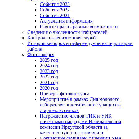
События 2023
События 2022
События 2021
Актуальная информация
Равные права - равные возможности
Сведения о численности избирателей
Контрольно-ревизионная служба
История выборов и референдумов на территории
района
Фотогалерея
2025 год
2024 год
2023 год
2022 год
2021 год
2020 год
Призеры фотоконкурса
Мероприятие в рамках Дня молодого
избирателя: анкетирование учащихся-
старшеклассников
Награждение членов ТИК и УИК
почетными наградами Избирательной
комиссии Иркутской области за
качественную подготовку и п
Обучающие семинары с членами УИК