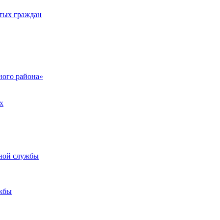
тых граждан
ого района»
х
ьной службы
жбы