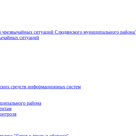
и чрезвычайных ситуаций Слюдянского муниципального района
вычайных ситуаций
еских средств информационных систем
ципального района
ентам
онтроля
лекс "Готов к труду и обороне"