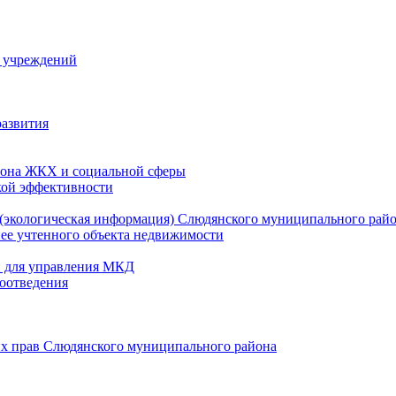
й учреждений
развития
зона ЖКХ и социальной сферы
кой эффективности
(экологическая информация) Слюдянского муниципального рай
нее учтенного объекта недвижимости
и для управления МКД
оотведения
их прав Слюдянского муниципального района