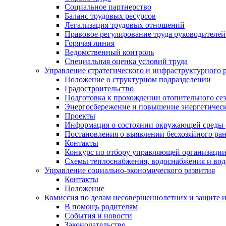
Социальное партнерство
Баланс трудовых ресурсов
Легализация трудовых отношений
Правовое регулирование труда руководителе
Горячая линия
Ведомственный контроль
Специальная оценка условий труда
Управление стратегического и инфраструктурного 
Положение о структурном подразделении
Градостроительство
Подготовка к прохождении отопительного се
Энергосбережение и повышение энергетичес
Проекты
Информация о состоянии окружающей среды 
Постановления о выявлении бесхозяйного ра
Контакты
Конкурс по отбору управляющей организаци
Схемы теплоснабжения, водоснабжения и вод
Управление социально-экономического развития
Контакты
Положение
Комиссия по делам несовершеннолетних и защите 
В помощь родителям
События и новости
Законодательство