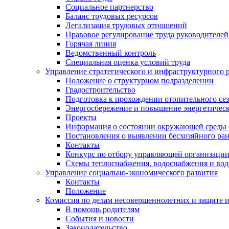
Социальное партнерство
Баланс трудовых ресурсов
Легализация трудовых отношений
Правовое регулирование труда руководителе
Горячая линия
Ведомственный контроль
Специальная оценка условий труда
Управление стратегического и инфраструктурного 
Положение о структурном подразделении
Градостроительство
Подготовка к прохождении отопительного се
Энергосбережение и повышение энергетичес
Проекты
Информация о состоянии окружающей среды 
Постановления о выявлении бесхозяйного ра
Контакты
Конкурс по отбору управляющей организаци
Схемы теплоснабжения, водоснабжения и вод
Управление социально-экономического развития
Контакты
Положение
Комиссия по делам несовершеннолетних и защите 
В помощь родителям
События и новости
Законодательство