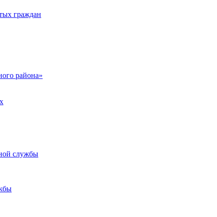
тых граждан
ого района»
х
ьной службы
жбы