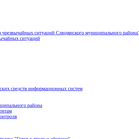
и чрезвычайных ситуаций Слюдянского муниципального района
вычайных ситуаций
еских средств информационных систем
ципального района
ентам
онтроля
лекс "Готов к труду и обороне"