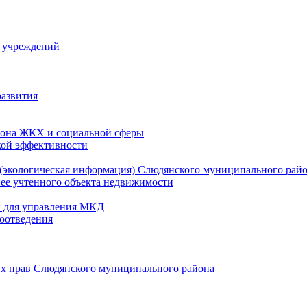
й учреждений
развития
зона ЖКХ и социальной сферы
кой эффективности
(экологическая информация) Слюдянского муниципального рай
нее учтенного объекта недвижимости
и для управления МКД
оотведения
их прав Слюдянского муниципального района