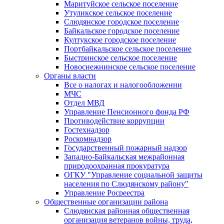
Маритуйское сельское поселение
Утуликское сельское поселение
Слюдянское городское поселение
Байкальское городское поселение
Култукское городское поселение
Портбайкальское сельское поселение
Быстринское сельское поселение
Новоснежнинское сельское поселение
Органы власти
Все о налогах и налогообложении
МЧС
Отдел МВД
Управление Пенсионного фонда РФ
Противодействие коррупции
Гостехнадзор
Роскомнадзор
Государственный пожарный надзор
Западно-Байкальская межрайонная
природоохранная прокуратура
ОГКУ "Управление социальной защиты
населения по Слюдянскому району"
Управление Росреестра
Общественные организации района
Слюдянская районная общественная
организация ветеранов войны, труда,