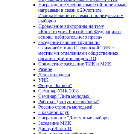
Награждение членов комиссий почетными
наградами в связи с 20-летием
Избирательной системы и по результатам
выборов
Проведение викторины на тему
«Конституция Российской Федерации и
основы избирательного права»
Заседание рабочей группы по
взаимодействию Слюдянской ТИК с
местными отделениями общественных
организаций инвалидов ИО
Совместное заседание ТИК и МИК
Разное
День молодежи
УИК
Форум "Байкал"
Семинар УИК 2018
Семинар "Лига молодых"
Работы "Доступные выборы"
Россию строить молодым!
Правовой клуб
Награждение "Доступные выборы"
Заседание МИК
Диспут 9 или 11
День молодого избирателя