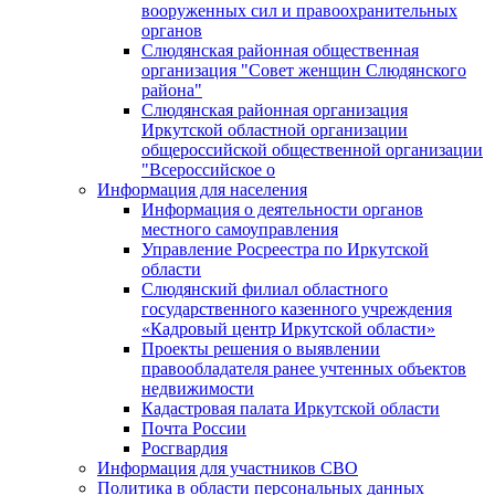
вооруженных сил и правоохранительных
органов
Слюдянская районная общественная
организация "Совет женщин Слюдянского
района"
Слюдянская районная организация
Иркутской областной организации
общероссийской общественной организации
"Всероссийское о
Информация для населения
Информация о деятельности органов
местного самоуправления
Управление Росреестра по Иркутской
области
Слюдянский филиал областного
государственного казенного учреждения
«Кадровый центр Иркутской области»
Проекты решения о выявлении
правообладателя ранее учтенных объектов
недвижимости
Кадастровая палата Иркутской области
Почта России
Росгвардия
Информация для участников СВО
Политика в области персональных данных