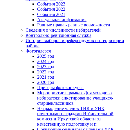
События 2023
События 2022
События 2021
Актуальная информация
Равные права - равные возможности
Сведения о численности избирателей
Контрольно-ревизионная служба
История выборов и референдумов на территории
района
Фотогалерея
2025 год
2024 год
2023 год
2022 год
2021 год
2020 год
Призеры фотоконкурса
Мероприятие в рамках Дня молодого
избирателя: анкетирование учащихся-
старшеклассников
Награждение членов ТИК и УИК
почетными наградами Избирательной
комиссии Иркутской области за
качественную подготовку и п
Обучающие семинары с членами УИК