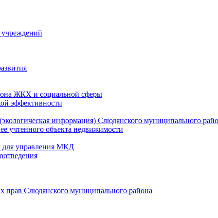
й учреждений
развития
зона ЖКХ и социальной сферы
кой эффективности
(экологическая информация) Слюдянского муниципального рай
нее учтенного объекта недвижимости
и для управления МКД
оотведения
их прав Слюдянского муниципального района