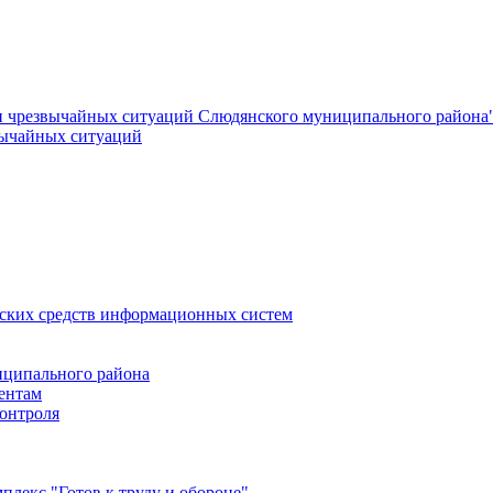
и чрезвычайных ситуаций Слюдянского муниципального района
вычайных ситуаций
еских средств информационных систем
ципального района
ентам
онтроля
лекс "Готов к труду и обороне"