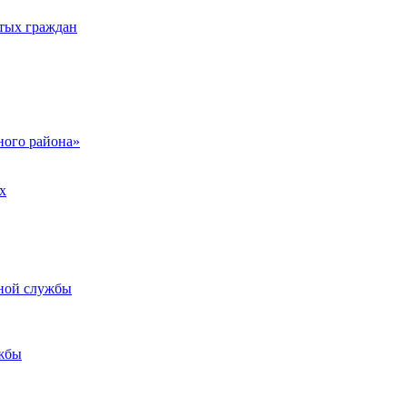
тых граждан
ого района»
х
ьной службы
жбы