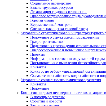
Социальное партнерство
Баланс трудовых ресурсов
Легализация трудовых отношений
Правовое регулирование труда руководителе
Горячая линия
Ведомственный контроль
Специальная оценка условий труда
Управление стратегического и инфраструктурного 
Положение о структурном подразделении
Градостроительство
Подготовка к прохождении отопительного се
Энергосбережение и повышение энергетичес
Проекты
Информация о состоянии окружающей среды 
Постановления о выявлении бесхозяйного ра
Контакты
Конкурс по отбору управляющей организаци
Схемы теплоснабжения, водоснабжения и вод
Управление социально-экономического развития
Контакты
Положение
Комиссия по делам несовершеннолетних и защите 
В помощь родителям
События и новости
Законодательство