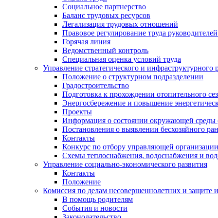
Социальное партнерство
Баланс трудовых ресурсов
Легализация трудовых отношений
Правовое регулирование труда руководителе
Горячая линия
Ведомственный контроль
Специальная оценка условий труда
Управление стратегического и инфраструктурного 
Положение о структурном подразделении
Градостроительство
Подготовка к прохождении отопительного се
Энергосбережение и повышение энергетичес
Проекты
Информация о состоянии окружающей среды 
Постановления о выявлении бесхозяйного ра
Контакты
Конкурс по отбору управляющей организаци
Схемы теплоснабжения, водоснабжения и вод
Управление социально-экономического развития
Контакты
Положение
Комиссия по делам несовершеннолетних и защите 
В помощь родителям
События и новости
Законодательство