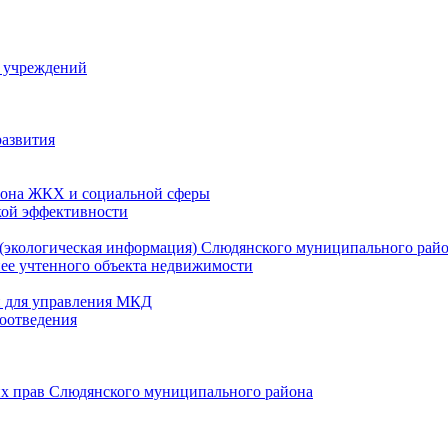
й учреждений
развития
зона ЖКХ и социальной сферы
кой эффективности
(экологическая информация) Слюдянского муниципального рай
нее учтенного объекта недвижимости
и для управления МКД
оотведения
их прав Слюдянского муниципального района