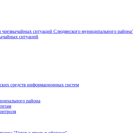
и чрезвычайных ситуаций Слюдянского муниципального района
вычайных ситуаций
еских средств информационных систем
ципального района
ентам
онтроля
лекс "Готов к труду и обороне"