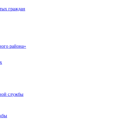
тых граждан
ого района»
х
ьной службы
жбы