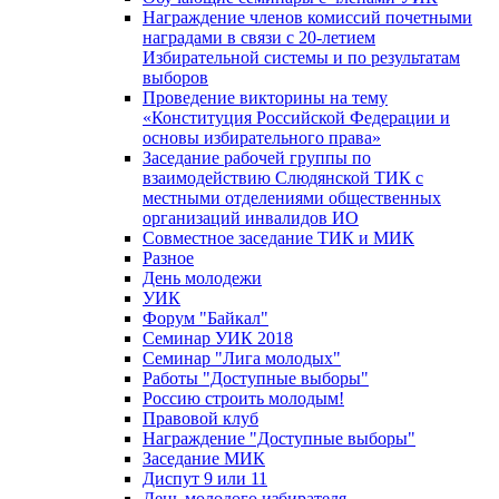
Награждение членов комиссий почетными
наградами в связи с 20-летием
Избирательной системы и по результатам
выборов
Проведение викторины на тему
«Конституция Российской Федерации и
основы избирательного права»
Заседание рабочей группы по
взаимодействию Слюдянской ТИК с
местными отделениями общественных
организаций инвалидов ИО
Совместное заседание ТИК и МИК
Разное
День молодежи
УИК
Форум "Байкал"
Семинар УИК 2018
Семинар "Лига молодых"
Работы "Доступные выборы"
Россию строить молодым!
Правовой клуб
Награждение "Доступные выборы"
Заседание МИК
Диспут 9 или 11
День молодого избирателя