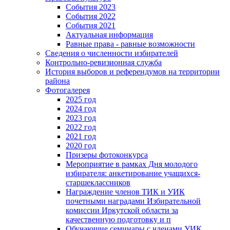
События 2023
События 2022
События 2021
Актуальная информация
Равные права - равные возможности
Сведения о численности избирателей
Контрольно-ревизионная служба
История выборов и референдумов на территории
района
Фотогалерея
2025 год
2024 год
2023 год
2022 год
2021 год
2020 год
Призеры фотоконкурса
Мероприятие в рамках Дня молодого
избирателя: анкетирование учащихся-
старшеклассников
Награждение членов ТИК и УИК
почетными наградами Избирательной
комиссии Иркутской области за
качественную подготовку и п
Обучающие семинары с членами УИК