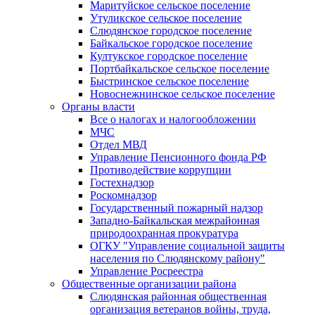
Маритуйское сельское поселение
Утуликское сельское поселение
Слюдянское городское поселение
Байкальское городское поселение
Култукское городское поселение
Портбайкальское сельское поселение
Быстринское сельское поселение
Новоснежнинское сельское поселение
Органы власти
Все о налогах и налогообложении
МЧС
Отдел МВД
Управление Пенсионного фонда РФ
Противодействие коррупции
Гостехнадзор
Роскомнадзор
Государственный пожарный надзор
Западно-Байкальская межрайонная
природоохранная прокуратура
ОГКУ "Управление социальной защиты
населения по Слюдянскому району"
Управление Росреестра
Общественные организации района
Слюдянская районная общественная
организация ветеранов войны, труда,