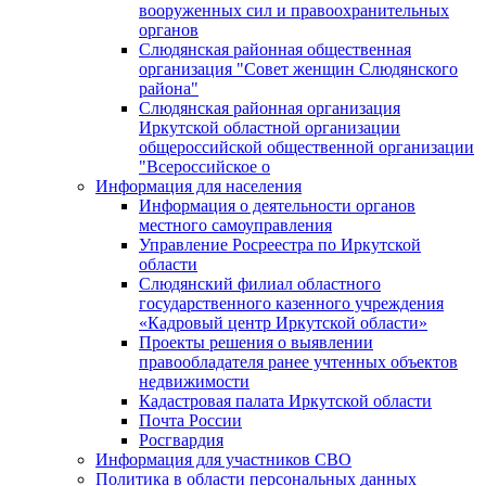
вооруженных сил и правоохранительных
органов
Слюдянская районная общественная
организация "Совет женщин Слюдянского
района"
Слюдянская районная организация
Иркутской областной организации
общероссийской общественной организации
"Всероссийское о
Информация для населения
Информация о деятельности органов
местного самоуправления
Управление Росреестра по Иркутской
области
Слюдянский филиал областного
государственного казенного учреждения
«Кадровый центр Иркутской области»
Проекты решения о выявлении
правообладателя ранее учтенных объектов
недвижимости
Кадастровая палата Иркутской области
Почта России
Росгвардия
Информация для участников СВО
Политика в области персональных данных