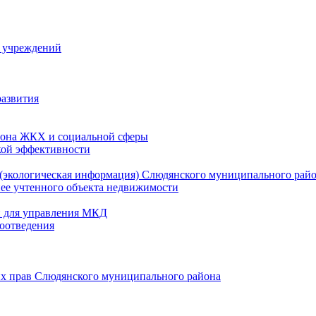
й учреждений
развития
зона ЖКХ и социальной сферы
кой эффективности
(экологическая информация) Слюдянского муниципального рай
нее учтенного объекта недвижимости
и для управления МКД
оотведения
их прав Слюдянского муниципального района