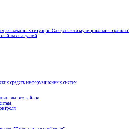
и чрезвычайных ситуаций Слюдянского муниципального района
вычайных ситуаций
еских средств информационных систем
ципального района
ентам
онтроля
лекс "Готов к труду и обороне"