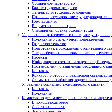
Социальное партнерство
Баланс трудовых ресурсов
Легализация трудовых отношений
Правовое регулирование труда руководителе
Горячая линия
Ведомственный контроль
Специальная оценка условий труда
Управление стратегического и инфраструктурного 
Положение о структурном подразделении
Градостроительство
Подготовка к прохождении отопительного се
Энергосбережение и повышение энергетичес
Проекты
Информация о состоянии окружающей среды 
Постановления о выявлении бесхозяйного ра
Контакты
Конкурс по отбору управляющей организаци
Схемы теплоснабжения, водоснабжения и вод
Управление социально-экономического развития
Контакты
Положение
Комиссия по делам несовершеннолетних и защите 
В помощь родителям
События и новости
Законодательство