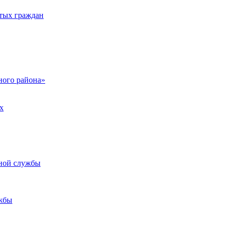
тых граждан
ого района»
х
ьной службы
жбы