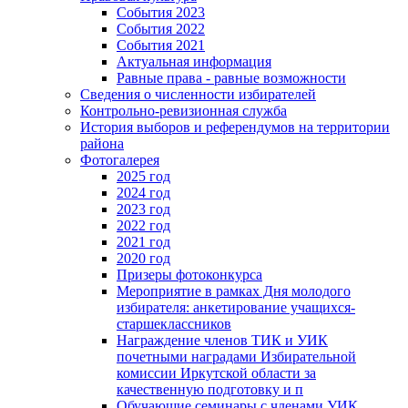
События 2023
События 2022
События 2021
Актуальная информация
Равные права - равные возможности
Сведения о численности избирателей
Контрольно-ревизионная служба
История выборов и референдумов на территории
района
Фотогалерея
2025 год
2024 год
2023 год
2022 год
2021 год
2020 год
Призеры фотоконкурса
Мероприятие в рамках Дня молодого
избирателя: анкетирование учащихся-
старшеклассников
Награждение членов ТИК и УИК
почетными наградами Избирательной
комиссии Иркутской области за
качественную подготовку и п
Обучающие семинары с членами УИК