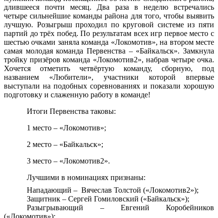
длившееся почти месяц. Два раза в неделю встречались
четыре сильнейшие команды района для того, чтобы выявить
лучшую. Розыгрыш проходил по круговой системе из пяти
партий до трёх побед. По результатам всех игр первое место с
шестью очками заняла команда «Локомотив», на втором месте
самая молодая команда Первенства – «Байкальск». Замкнула
тройку призёров команда «Локомотив2», набрав четыре очка.
Хочется отметить четвёртую команду, сборную, под
названием «Любители», участники которой впервые
выступали на подобных соревнованиях и показали хорошую
подготовку и слаженную работу в команде!
Итоги Первенства таковы:
1 место – «Локомотив»;
2 место – «Байкальск»;
3 место – «Локомотив2».
Лучшими в номинациях признаны:
Нападающий –
Вячеслав Толстой («Локомотив2»);
Защитник – Сергей Гомиловский («Байкальск»);
Разыгрывающий – Евгений Коробейников
(«Локомотив»);