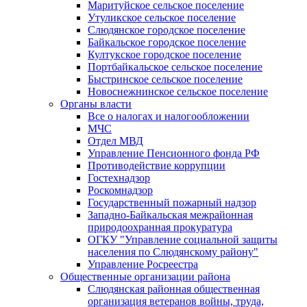
Маритуйское сельское поселение
Утуликское сельское поселение
Слюдянское городское поселение
Байкальское городское поселение
Култукское городское поселение
Портбайкальское сельское поселение
Быстринское сельское поселение
Новоснежнинское сельское поселение
Органы власти
Все о налогах и налогообложении
МЧС
Отдел МВД
Управление Пенсионного фонда РФ
Противодействие коррупции
Гостехнадзор
Роскомнадзор
Государственный пожарный надзор
Западно-Байкальская межрайонная
природоохранная прокуратура
ОГКУ "Управление социальной защиты
населения по Слюдянскому району"
Управление Росреестра
Общественные организации района
Слюдянская районная общественная
организация ветеранов войны, труда,