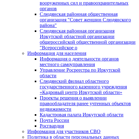
вооруженных сил и правоохранительных
органов
Слюдянская районная общественная
организация "Совет женщин Слюдянского
района"
Слюдянская районная организация
Иркутской областной организации
общероссийской общественной организации
"Всероссийское о
Информация для населения
Информация о деятельности органов
местного самоуправления
Управление Росреестра по Иркутской
области
Слюдянский филиал областного
государственного казенного учреждения
«Кадровый центр Иркутской области»
Проекты решения о выявлении
правообладателя ранее учтенных объектов
недвижимости
Кадастровая палата Иркутской области
Почта России
Росгвардия
Информация для участников СВО
Политика в области персональных данных