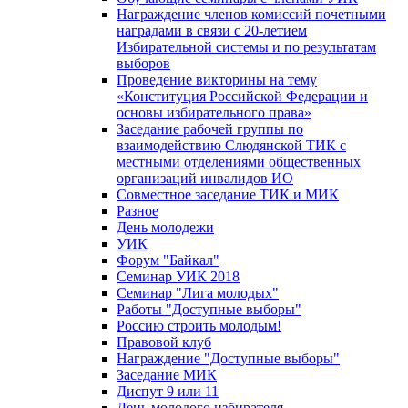
Награждение членов комиссий почетными
наградами в связи с 20-летием
Избирательной системы и по результатам
выборов
Проведение викторины на тему
«Конституция Российской Федерации и
основы избирательного права»
Заседание рабочей группы по
взаимодействию Слюдянской ТИК с
местными отделениями общественных
организаций инвалидов ИО
Совместное заседание ТИК и МИК
Разное
День молодежи
УИК
Форум "Байкал"
Семинар УИК 2018
Семинар "Лига молодых"
Работы "Доступные выборы"
Россию строить молодым!
Правовой клуб
Награждение "Доступные выборы"
Заседание МИК
Диспут 9 или 11
День молодого избирателя