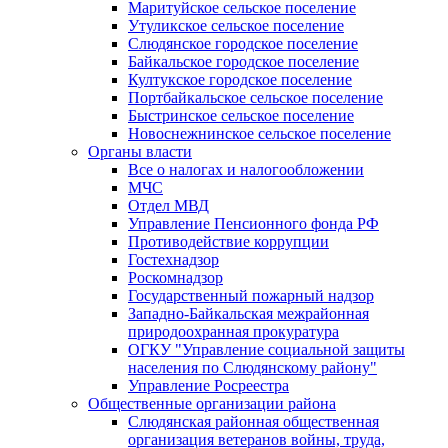
Маритуйское сельское поселение
Утуликское сельское поселение
Слюдянское городское поселение
Байкальское городское поселение
Култукское городское поселение
Портбайкальское сельское поселение
Быстринское сельское поселение
Новоснежнинское сельское поселение
Органы власти
Все о налогах и налогообложении
МЧС
Отдел МВД
Управление Пенсионного фонда РФ
Противодействие коррупции
Гостехнадзор
Роскомнадзор
Государственный пожарный надзор
Западно-Байкальская межрайонная
природоохранная прокуратура
ОГКУ "Управление социальной защиты
населения по Слюдянскому району"
Управление Росреестра
Общественные организации района
Слюдянская районная общественная
организация ветеранов войны, труда,