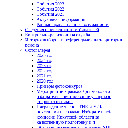
События 2023
События 2022
События 2021
Актуальная информация
Равные права - равные возможности
Сведения о численности избирателей
Контрольно-ревизионная служба
История выборов и референдумов на территории
района
Фотогалерея
2025 год
2024 год
2023 год
2022 год
2021 год
2020 год
Призеры фотоконкурса
Мероприятие в рамках Дня молодого
избирателя: анкетирование учащихся-
старшеклассников
Награждение членов ТИК и УИК
почетными наградами Избирательной
комиссии Иркутской области за
качественную подготовку и п
Обучающие семинары с членами УИК