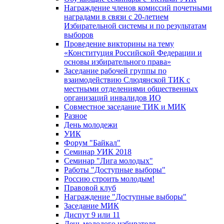
Награждение членов комиссий почетными
наградами в связи с 20-летием
Избирательной системы и по результатам
выборов
Проведение викторины на тему
«Конституция Российской Федерации и
основы избирательного права»
Заседание рабочей группы по
взаимодействию Слюдянской ТИК с
местными отделениями общественных
организаций инвалидов ИО
Совместное заседание ТИК и МИК
Разное
День молодежи
УИК
Форум "Байкал"
Семинар УИК 2018
Семинар "Лига молодых"
Работы "Доступные выборы"
Россию строить молодым!
Правовой клуб
Награждение "Доступные выборы"
Заседание МИК
Диспут 9 или 11
День молодого избирателя