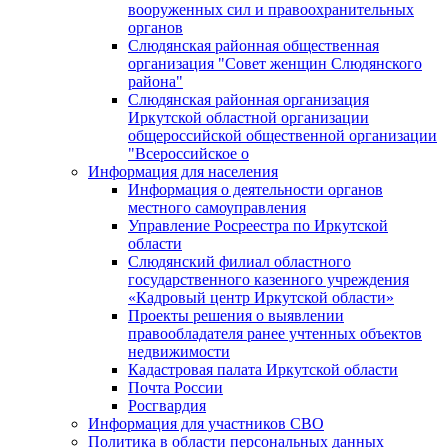
вооруженных сил и правоохранительных
органов
Слюдянская районная общественная
организация "Совет женщин Слюдянского
района"
Слюдянская районная организация
Иркутской областной организации
общероссийской общественной организации
"Всероссийское о
Информация для населения
Информация о деятельности органов
местного самоуправления
Управление Росреестра по Иркутской
области
Слюдянский филиал областного
государственного казенного учреждения
«Кадровый центр Иркутской области»
Проекты решения о выявлении
правообладателя ранее учтенных объектов
недвижимости
Кадастровая палата Иркутской области
Почта России
Росгвардия
Информация для участников СВО
Политика в области персональных данных