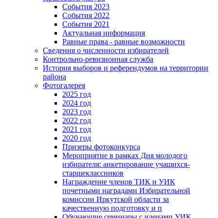
События 2023
События 2022
События 2021
Актуальная информация
Равные права - равные возможности
Сведения о численности избирателей
Контрольно-ревизионная служба
История выборов и референдумов на территории
района
Фотогалерея
2025 год
2024 год
2023 год
2022 год
2021 год
2020 год
Призеры фотоконкурса
Мероприятие в рамках Дня молодого
избирателя: анкетирование учащихся-
старшеклассников
Награждение членов ТИК и УИК
почетными наградами Избирательной
комиссии Иркутской области за
качественную подготовку и п
Обучающие семинары с членами УИК