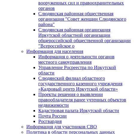
вооруженных сил и правоохранительных
органов
Слюдянская районная общественная
организация "Совет женщин Слюдянского
района"
Слюдянская районная организация
Иркутской областной организации
общероссийской общественной организации
"Всероссийское о
Информация для населения
Информация о деятельности органов
местного самоуправления
Управление Росреестра по Иркутской
области
Слюдянский филиал областного
государственного казенного учреждения
«Кадровый центр Иркутской области»
Проекты решения о выявлении
правообладателя ранее учтенных объектов
недвижимости
Кадастровая палата Иркутской области
Почта России
Росгвардия
Информация для участников СВО
Политика в области персональных данных