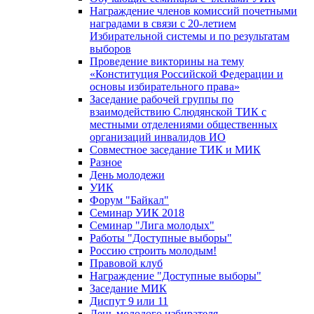
Награждение членов комиссий почетными
наградами в связи с 20-летием
Избирательной системы и по результатам
выборов
Проведение викторины на тему
«Конституция Российской Федерации и
основы избирательного права»
Заседание рабочей группы по
взаимодействию Слюдянской ТИК с
местными отделениями общественных
организаций инвалидов ИО
Совместное заседание ТИК и МИК
Разное
День молодежи
УИК
Форум "Байкал"
Семинар УИК 2018
Семинар "Лига молодых"
Работы "Доступные выборы"
Россию строить молодым!
Правовой клуб
Награждение "Доступные выборы"
Заседание МИК
Диспут 9 или 11
День молодого избирателя