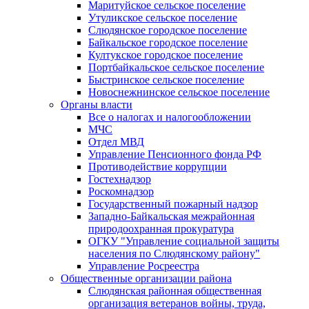
Маритуйское сельское поселение
Утуликское сельское поселение
Слюдянское городское поселение
Байкальское городское поселение
Култукское городское поселение
Портбайкальское сельское поселение
Быстринское сельское поселение
Новоснежнинское сельское поселение
Органы власти
Все о налогах и налогообложении
МЧС
Отдел МВД
Управление Пенсионного фонда РФ
Противодействие коррупции
Гостехнадзор
Роскомнадзор
Государственный пожарный надзор
Западно-Байкальская межрайонная
природоохранная прокуратура
ОГКУ "Управление социальной защиты
населения по Слюдянскому району"
Управление Росреестра
Общественные организации района
Слюдянская районная общественная
организация ветеранов войны, труда,