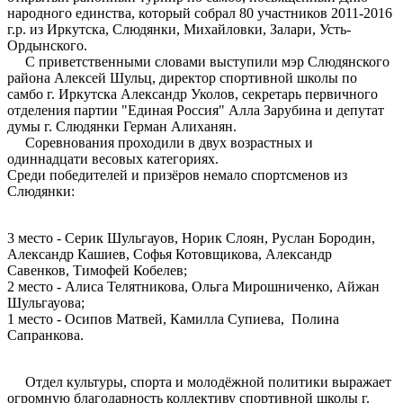
народного единства, который собрал 80 участников 2011-2016
г.р. из Иркутска, Слюдянки, Михайловки, Залари, Усть-
Ордынского.
С приветственными словами выступили мэр Слюдянского
района Алексей Шульц, директор спортивной школы по
самбо г. Иркутска Александр Уколов, секретарь первичного
отделения партии "Единая Россия" Алла Зарубина и депутат
думы г. Слюдянки Герман Алиханян.
Соревнования проходили в двух возрастных и
одиннадцати весовых категориях.
Среди победителей и призёров немало спортсменов из
Слюдянки:
3 место - Серик Шульгауов, Норик Слоян, Руслан Бородин,
Александр Кашиев, Софья Котовщикова, Александр
Савенков, Тимофей Кобелев;
2 место - Алиса Телятникова, Ольга Мирошниченко, Айжан
Шульгауова;
1 место - Осипов Матвей, Камилла Супиева, Полина
Сапранкова.
Отдел культуры, спорта и молодёжной политики выражает
огромную благодарность коллективу спортивной школы г.