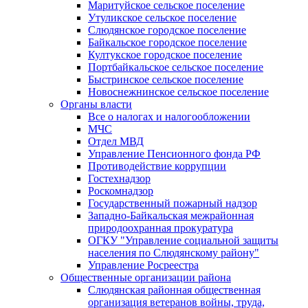
Маритуйское сельское поселение
Утуликское сельское поселение
Слюдянское городское поселение
Байкальское городское поселение
Култукское городское поселение
Портбайкальское сельское поселение
Быстринское сельское поселение
Новоснежнинское сельское поселение
Органы власти
Все о налогах и налогообложении
МЧС
Отдел МВД
Управление Пенсионного фонда РФ
Противодействие коррупции
Гостехнадзор
Роскомнадзор
Государственный пожарный надзор
Западно-Байкальская межрайонная
природоохранная прокуратура
ОГКУ "Управление социальной защиты
населения по Слюдянскому району"
Управление Росреестра
Общественные организации района
Слюдянская районная общественная
организация ветеранов войны, труда,