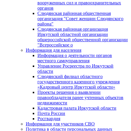
вооруженных сил и правоохранительных
органов
Слюдянская районная общественная
организация "Совет женщин Слюдянского
района"
Слюдянская районная организация
Иркутской областной организации
общероссийской общественной организации
"Всероссийское о
Информация для населения
Информация о деятельности органов
местного самоуправления
Управление Росреестра по Иркутской
области
Слюдянский филиал областного
государственного казенного учреждения
«Кадровый центр Иркутской области»
Проекты решения о выявлении
правообладателя ранее учтенных объектов
недвижимости
Кадастровая палата Иркутской области
Почта России
Росгвардия
Информация для участников СВО
Политика в области персональных данных