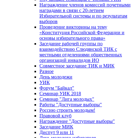
Награждение членов комиссий почетными
наградами в связи с 20-летием
Избирательной системы и по результатам
выборов
Проведение викторины на тему
«Конституция Российской Федерации и
основы избирательного права»
Заседание рабочей группы по
взаимодействию Слюдянской ТИК с
местными отделениями общественных
организаций инвалидов ИО
Совместное заседание ТИК и МИК
Разное
День молодежи
УИК
Форум "Байкал"
Семинар УИК 2018
Семинар "Лига молодых"
Работы "Доступные выборы"
Россию строить молодым!
Правовой клуб
Награждение "Доступные выборы"
Заседание МИК
Диспут 9 или 11
День молодого избирателя