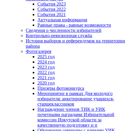
События 2023
События 2022
События 2021
Актуальная информация
Равные права - равные возможности
Сведения о численности избирателей
Контрольно-ревизионная служба
История выборов и референдумов на территории
района
Фотогалерея
2025 год
2024 год
2023 год
2022 год
2021 год
2020 год
Призеры фотоконкурса
Мероприятие в рамках Дня молодого
избирателя: анкетирование учащихся-
старшеклассников
Награждение членов ТИК и УИК
почетными наградами Избирательной
комиссии Иркутской области за
качественную подготовку и п
Обучающие семинары с членами УИК