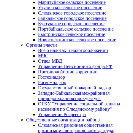
Маритуйское сельское поселение
Утуликское сельское поселение
Слюдянское городское поселение
Байкальское городское поселение
Култукское городское поселение
Портбайкальское сельское поселение
Быстринское сельское поселение
Новоснежнинское сельское поселение
Органы власти
Все о налогах и налогообложении
МЧС
Отдел МВД
Управление Пенсионного фонда РФ
Противодействие коррупции
Гостехнадзор
Роскомнадзор
Государственный пожарный надзор
Западно-Байкальская межрайонная
природоохранная прокуратура
ОГКУ "Управление социальной защиты
населения по Слюдянскому району"
Управление Росреестра
Общественные организации района
Слюдянская районная общественная
организация ветеранов войны, труда,