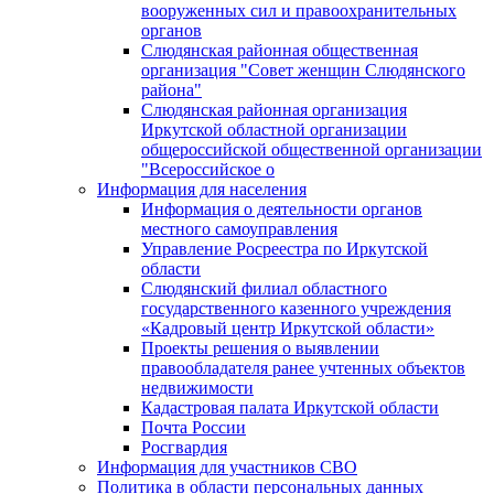
вооруженных сил и правоохранительных
органов
Слюдянская районная общественная
организация "Совет женщин Слюдянского
района"
Слюдянская районная организация
Иркутской областной организации
общероссийской общественной организации
"Всероссийское о
Информация для населения
Информация о деятельности органов
местного самоуправления
Управление Росреестра по Иркутской
области
Слюдянский филиал областного
государственного казенного учреждения
«Кадровый центр Иркутской области»
Проекты решения о выявлении
правообладателя ранее учтенных объектов
недвижимости
Кадастровая палата Иркутской области
Почта России
Росгвардия
Информация для участников СВО
Политика в области персональных данных