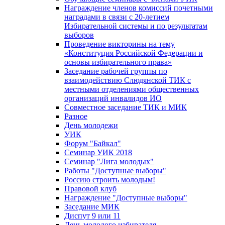
Награждение членов комиссий почетными
наградами в связи с 20-летием
Избирательной системы и по результатам
выборов
Проведение викторины на тему
«Конституция Российской Федерации и
основы избирательного права»
Заседание рабочей группы по
взаимодействию Слюдянской ТИК с
местными отделениями общественных
организаций инвалидов ИО
Совместное заседание ТИК и МИК
Разное
День молодежи
УИК
Форум "Байкал"
Семинар УИК 2018
Семинар "Лига молодых"
Работы "Доступные выборы"
Россию строить молодым!
Правовой клуб
Награждение "Доступные выборы"
Заседание МИК
Диспут 9 или 11
День молодого избирателя