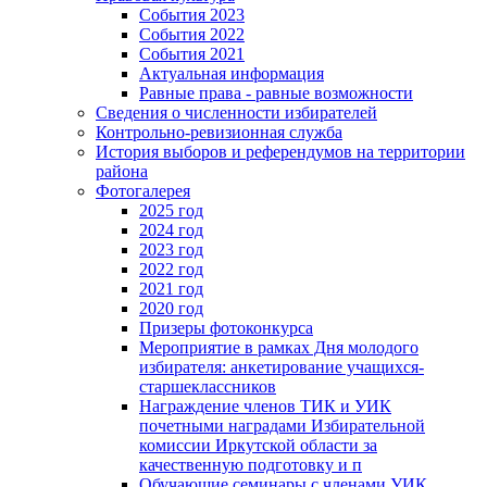
События 2023
События 2022
События 2021
Актуальная информация
Равные права - равные возможности
Сведения о численности избирателей
Контрольно-ревизионная служба
История выборов и референдумов на территории
района
Фотогалерея
2025 год
2024 год
2023 год
2022 год
2021 год
2020 год
Призеры фотоконкурса
Мероприятие в рамках Дня молодого
избирателя: анкетирование учащихся-
старшеклассников
Награждение членов ТИК и УИК
почетными наградами Избирательной
комиссии Иркутской области за
качественную подготовку и п
Обучающие семинары с членами УИК