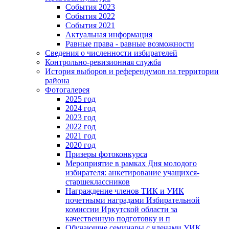
События 2023
События 2022
События 2021
Актуальная информация
Равные права - равные возможности
Сведения о численности избирателей
Контрольно-ревизионная служба
История выборов и референдумов на территории
района
Фотогалерея
2025 год
2024 год
2023 год
2022 год
2021 год
2020 год
Призеры фотоконкурса
Мероприятие в рамках Дня молодого
избирателя: анкетирование учащихся-
старшеклассников
Награждение членов ТИК и УИК
почетными наградами Избирательной
комиссии Иркутской области за
качественную подготовку и п
Обучающие семинары с членами УИК