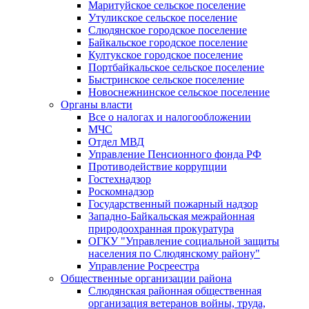
Маритуйское сельское поселение
Утуликское сельское поселение
Слюдянское городское поселение
Байкальское городское поселение
Култукское городское поселение
Портбайкальское сельское поселение
Быстринское сельское поселение
Новоснежнинское сельское поселение
Органы власти
Все о налогах и налогообложении
МЧС
Отдел МВД
Управление Пенсионного фонда РФ
Противодействие коррупции
Гостехнадзор
Роскомнадзор
Государственный пожарный надзор
Западно-Байкальская межрайонная
природоохранная прокуратура
ОГКУ "Управление социальной защиты
населения по Слюдянскому району"
Управление Росреестра
Общественные организации района
Слюдянская районная общественная
организация ветеранов войны, труда,