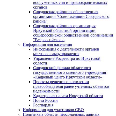
вооруженных сил и правоохранительных
органов
Слюдянская районная общественная
организация "Совет женщин Слюдянского
района"
Слюдянская районная организация
Иркутской областной организации
общероссийской общественной организации
"Всероссийское о
Информация для населения
Информация о деятельности органов
местного самоуправления
Управление Росреестра по Иркутской
области
Слюдянский филиал областного
государственного казенного учреждения
«Кадровый центр Иркутской области»
Проекты решения о выявлении
правообладателя ранее учтенных объектов
недвижимости
Кадастровая палата Иркутской области
Почта России
Росгвардия
Информация для участников СВО
Политика в области персональных данных