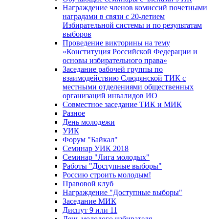
Награждение членов комиссий почетными
наградами в связи с 20-летием
Избирательной системы и по результатам
выборов
Проведение викторины на тему
«Конституция Российской Федерации и
основы избирательного права»
Заседание рабочей группы по
взаимодействию Слюдянской ТИК с
местными отделениями общественных
организаций инвалидов ИО
Совместное заседание ТИК и МИК
Разное
День молодежи
УИК
Форум "Байкал"
Семинар УИК 2018
Семинар "Лига молодых"
Работы "Доступные выборы"
Россию строить молодым!
Правовой клуб
Награждение "Доступные выборы"
Заседание МИК
Диспут 9 или 11
День молодого избирателя