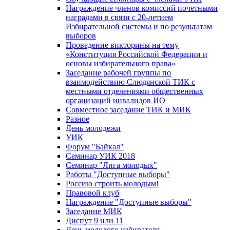
Награждение членов комиссий почетными
наградами в связи с 20-летием
Избирательной системы и по результатам
выборов
Проведение викторины на тему
«Конституция Российской Федерации и
основы избирательного права»
Заседание рабочей группы по
взаимодействию Слюдянской ТИК с
местными отделениями общественных
организаций инвалидов ИО
Совместное заседание ТИК и МИК
Разное
День молодежи
УИК
Форум "Байкал"
Семинар УИК 2018
Семинар "Лига молодых"
Работы "Доступные выборы"
Россию строить молодым!
Правовой клуб
Награждение "Доступные выборы"
Заседание МИК
Диспут 9 или 11
День молодого избирателя