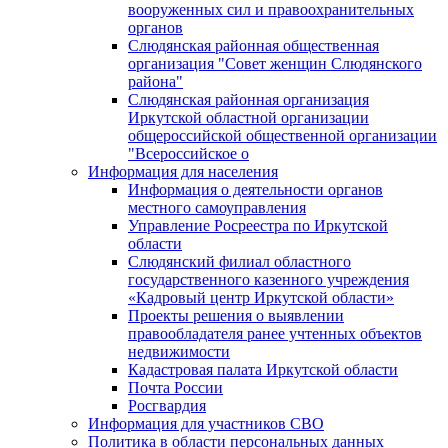
вооруженных сил и правоохранительных
органов
Слюдянская районная общественная
организация "Совет женщин Слюдянского
района"
Слюдянская районная организация
Иркутской областной организации
общероссийской общественной организации
"Всероссийское о
Информация для населения
Информация о деятельности органов
местного самоуправления
Управление Росреестра по Иркутской
области
Слюдянский филиал областного
государственного казенного учреждения
«Кадровый центр Иркутской области»
Проекты решения о выявлении
правообладателя ранее учтенных объектов
недвижимости
Кадастровая палата Иркутской области
Почта России
Росгвардия
Информация для участников СВО
Политика в области персональных данных