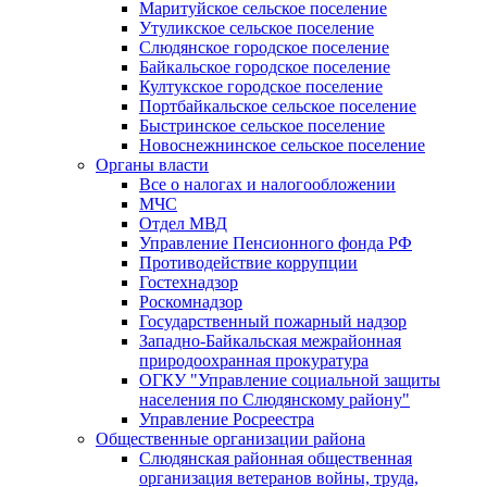
Маритуйское сельское поселение
Утуликское сельское поселение
Слюдянское городское поселение
Байкальское городское поселение
Култукское городское поселение
Портбайкальское сельское поселение
Быстринское сельское поселение
Новоснежнинское сельское поселение
Органы власти
Все о налогах и налогообложении
МЧС
Отдел МВД
Управление Пенсионного фонда РФ
Противодействие коррупции
Гостехнадзор
Роскомнадзор
Государственный пожарный надзор
Западно-Байкальская межрайонная
природоохранная прокуратура
ОГКУ "Управление социальной защиты
населения по Слюдянскому району"
Управление Росреестра
Общественные организации района
Слюдянская районная общественная
организация ветеранов войны, труда,