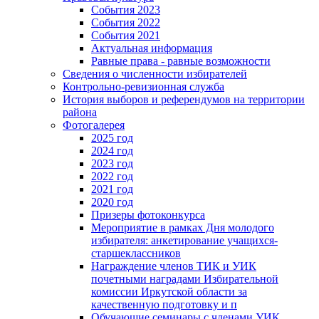
События 2023
События 2022
События 2021
Актуальная информация
Равные права - равные возможности
Сведения о численности избирателей
Контрольно-ревизионная служба
История выборов и референдумов на территории
района
Фотогалерея
2025 год
2024 год
2023 год
2022 год
2021 год
2020 год
Призеры фотоконкурса
Мероприятие в рамках Дня молодого
избирателя: анкетирование учащихся-
старшеклассников
Награждение членов ТИК и УИК
почетными наградами Избирательной
комиссии Иркутской области за
качественную подготовку и п
Обучающие семинары с членами УИК