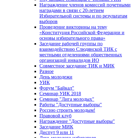
Награждение членов комиссий почетными
наградами в связи с 20-летием
Избирательной системы и по результатам
выборов
Проведение викторины на тему
«Конституция Российской Федерации и
основы избирательного права»
Заседание рабочей группы по
взаимодействию Слюдянской ТИК с
местными отделениями общественных
организаций инвалидов ИО
Совместное заседание ТИК и МИК
Разное
День молодежи
УИК
Форум "Байкал"
Семинар УИК 2018
Семинар "Лига молодых"
Работы "Доступные выборы"
Россию строить молодым!
Правовой клуб
Награждение "Доступные выборы"
Заседание МИК
Диспут 9 или 11
День молодого избирателя