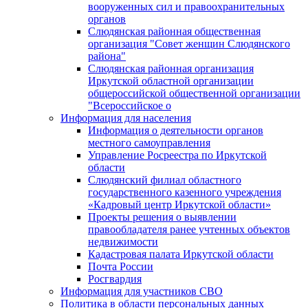
вооруженных сил и правоохранительных
органов
Слюдянская районная общественная
организация "Совет женщин Слюдянского
района"
Слюдянская районная организация
Иркутской областной организации
общероссийской общественной организации
"Всероссийское о
Информация для населения
Информация о деятельности органов
местного самоуправления
Управление Росреестра по Иркутской
области
Слюдянский филиал областного
государственного казенного учреждения
«Кадровый центр Иркутской области»
Проекты решения о выявлении
правообладателя ранее учтенных объектов
недвижимости
Кадастровая палата Иркутской области
Почта России
Росгвардия
Информация для участников СВО
Политика в области персональных данных