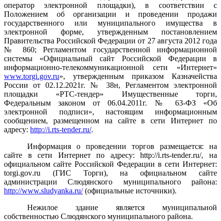
оператор электронной площадки), в соответствии с
Положением об организации и проведении продажи
государственного или муниципального имущества в
электронной форме, утвержденным постановлением
Правительства Российской Федерации от 27 августа 2012 года
№ 860;
Регламентом государственной информационной
системы «Официальный сайт Российской Федерации в
информационно-телекоммуникационной сети «Интернет»
www.torgi.gov.ru
»
, утвержденным приказом Казначейства
России от 02.12.2021г. № 38н,
Регламентом электронной
площадки «РТС-тендер» Имущественные торги,
Федеральным законом от 06.04.2011г. № 63-ФЗ «Об
электронной подписи», настоящим информационным
сообщением, размещенном на сайте в сети Интернет по
адресу:
http
://
i
.
rts
-
tender
.
ru
/
.
Информация о проведении торгов размещается: на
сайте в сети Интернет по адресу:
http
://
i
.
rts
-
tender
.
ru
/, на
официальном сайте Российской Федерации в сети Интернет:
torgi
.
gov
.
ru
(ГИС Торги), на официальном сайте
администрации Слюдянского муниципального района:
http://www.sludyanka.ru/
(официальные источники).
Нежилое здание является муниципальной
собственностью Слюдянского муниципального района.