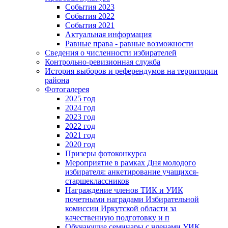
События 2023
События 2022
События 2021
Актуальная информация
Равные права - равные возможности
Сведения о численности избирателей
Контрольно-ревизионная служба
История выборов и референдумов на территории
района
Фотогалерея
2025 год
2024 год
2023 год
2022 год
2021 год
2020 год
Призеры фотоконкурса
Мероприятие в рамках Дня молодого
избирателя: анкетирование учащихся-
старшеклассников
Награждение членов ТИК и УИК
почетными наградами Избирательной
комиссии Иркутской области за
качественную подготовку и п
Обучающие семинары с членами УИК