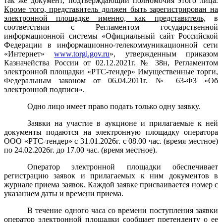
так же документ, подтверждающий полномочия этого лица.
Кроме того, представитель должен быть зарегистрирован на
электронной площадке именно, как представитель,
в
соответствии с
Регламентом государственной
информационной системы «Официальный сайт Российской
Федерации в информационно-телекоммуникационной сети
«Интернет»
www.torgi.gov.ru
»
, утвержденным приказом
Казначейства России от 02.12.2021г. № 38н,
Регламентом
электронной площадки «РТС-тендер» Имущественные торги,
Федеральным законом от 06.04.2011г. № 63-ФЗ «Об
электронной подписи».
Одно лицо имеет право подать только одну заявку.
Заявки на участие в аукционе и прилагаемые к ней
документы подаются на электронную площадку оператора
ООО «РТС-тендер» с 31.01.2026г. с 08.00 час. (время местное)
по 24.02.2026г. до 17.00 час. (время местное).
Оператор электронной площадки обеспечивает
регистрацию заявок и прилагаемых к ним документов в
журнале приема заявок. Каждой заявке присваивается номер с
указанием даты и времени приема.
В течение одного часа со времени поступления заявки
оператор электронной площадки сообщает претенденту о ее