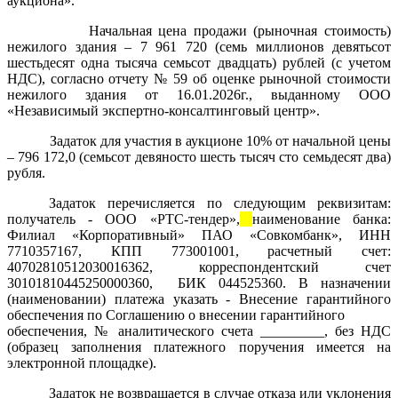
аукциона»
.
Начальная цена продажи (рыночная стоимость)
нежилого здания – 7 961 720 (семь миллионов девятьсот
шестьдесят одна тысяча семьсот двадцать) рублей (с учетом
НДС), согласно отчету № 59 об оценке рыночной стоимости
нежилого здания от 16.01.2026г., выданному ООО
«Независимый экспертно-консалтинговый центр».
Задаток для участия в аукционе 10% от начальной цены
– 796 172,0 (семьсот девяносто шесть тысяч сто семьдесят два)
рубля.
Задаток перечисляется по следующим реквизитам:
получатель -
ООО «РТС-тендер»,
наименование банка:
Филиал «Корпоративный» ПАО «Совкомбанк»,
ИНН
7710357167
, КПП
773001001
, расчетный счет:
40702810512030016362
, корреспондентский счет
30101810445250000360
,
БИК
044525360
. В назначении
(наименовании) платежа указать -
Внесение гарантийного
обеспечения по Соглашению о внесении гарантийного
обеспечения, № аналитического счета _________, без НДС
(образец заполнения платежного поручения имеется на
электронной площадке).
Задаток не возвращается в случае отказа или уклонения