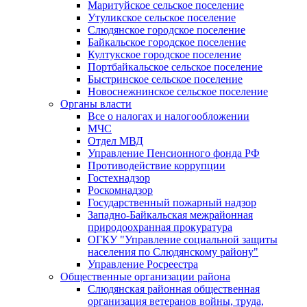
Маритуйское сельское поселение
Утуликское сельское поселение
Слюдянское городское поселение
Байкальское городское поселение
Култукское городское поселение
Портбайкальское сельское поселение
Быстринское сельское поселение
Новоснежнинское сельское поселение
Органы власти
Все о налогах и налогообложении
МЧС
Отдел МВД
Управление Пенсионного фонда РФ
Противодействие коррупции
Гостехнадзор
Роскомнадзор
Государственный пожарный надзор
Западно-Байкальская межрайонная
природоохранная прокуратура
ОГКУ "Управление социальной защиты
населения по Слюдянскому району"
Управление Росреестра
Общественные организации района
Слюдянская районная общественная
организация ветеранов войны, труда,