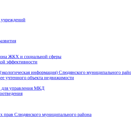
й учреждений
развития
зона ЖКХ и социальной сферы
кой эффективности
(экологическая информация) Слюдянского муниципального рай
нее учтенного объекта недвижимости
и для управления МКД
оотведения
их прав Слюдянского муниципального района