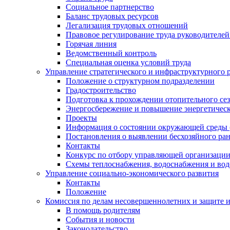
Социальное партнерство
Баланс трудовых ресурсов
Легализация трудовых отношений
Правовое регулирование труда руководителе
Горячая линия
Ведомственный контроль
Специальная оценка условий труда
Управление стратегического и инфраструктурного 
Положение о структурном подразделении
Градостроительство
Подготовка к прохождении отопительного се
Энергосбережение и повышение энергетичес
Проекты
Информация о состоянии окружающей среды 
Постановления о выявлении бесхозяйного ра
Контакты
Конкурс по отбору управляющей организаци
Схемы теплоснабжения, водоснабжения и вод
Управление социально-экономического развития
Контакты
Положение
Комиссия по делам несовершеннолетних и защите 
В помощь родителям
События и новости
Законодательство