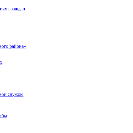
тых граждан
ого района»
х
ьной службы
жбы