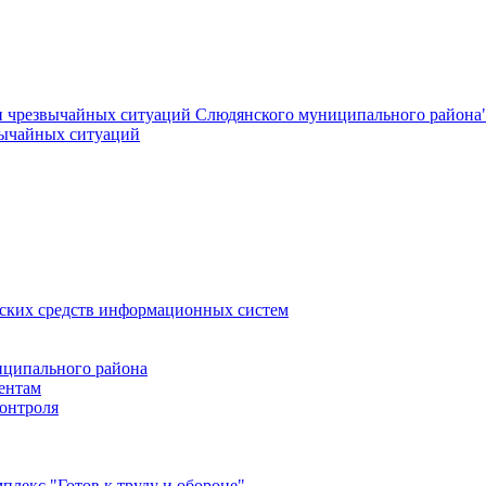
и чрезвычайных ситуаций Слюдянского муниципального района
вычайных ситуаций
еских средств информационных систем
ципального района
ентам
онтроля
лекс "Готов к труду и обороне"