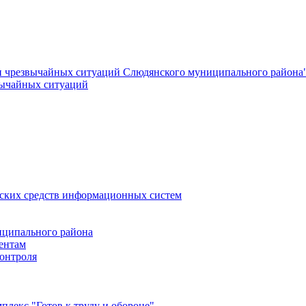
и чрезвычайных ситуаций Слюдянского муниципального района
вычайных ситуаций
еских средств информационных систем
ципального района
ентам
онтроля
лекс "Готов к труду и обороне"