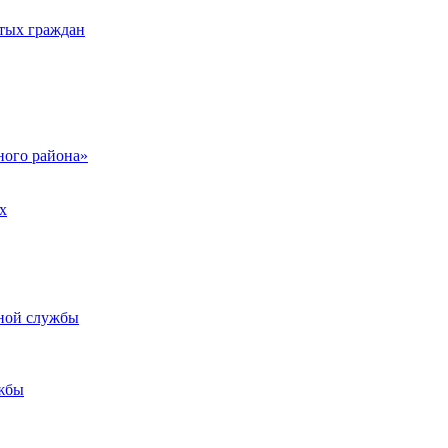
тых граждан
ого района»
х
ьной службы
жбы