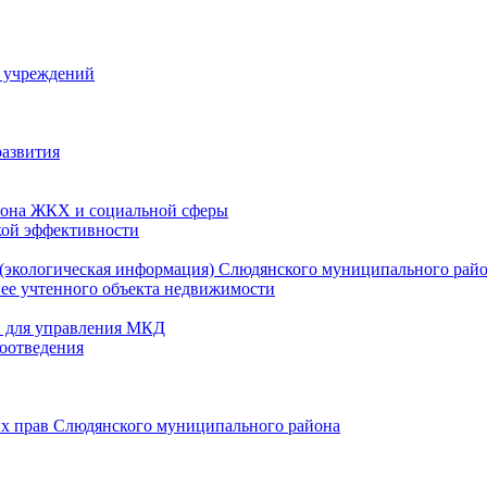
й учреждений
развития
зона ЖКХ и социальной сферы
кой эффективности
(экологическая информация) Слюдянского муниципального рай
нее учтенного объекта недвижимости
и для управления МКД
оотведения
их прав Слюдянского муниципального района