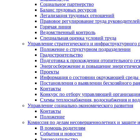
Социальное партнерство
Баланс трудовых ресурсов
Легализация трудовых отношений
Правовое регулирование труда руководителе
Горячая линия
Ведомственный контроль
Специальная оценка условий труда
Управление стратегического и инфраструктурного 
Положение о структурном подразделении
Градостроительство
Подготовка к прохождении отопительного се
Энергосбережение и повышение энергетичес
Проекты
Информация о состоянии окружающей среды 
Постановления о выявлении бесхозяйного ра
Контакты
Конкурс по отбору управляющей организаци
Схемы теплоснабжения, водоснабжения и вод
Управление социально-экономического развития
Контакты
Положение
Комиссия по делам несовершеннолетних и защите 
В помощь родителям
События и новости
Законодательство