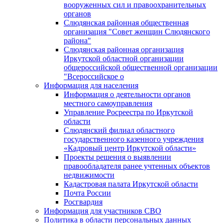
вооруженных сил и правоохранительных
органов
Слюдянская районная общественная
организация "Совет женщин Слюдянского
района"
Слюдянская районная организация
Иркутской областной организации
общероссийской общественной организации
"Всероссийское о
Информация для населения
Информация о деятельности органов
местного самоуправления
Управление Росреестра по Иркутской
области
Слюдянский филиал областного
государственного казенного учреждения
«Кадровый центр Иркутской области»
Проекты решения о выявлении
правообладателя ранее учтенных объектов
недвижимости
Кадастровая палата Иркутской области
Почта России
Росгвардия
Информация для участников СВО
Политика в области персональных данных