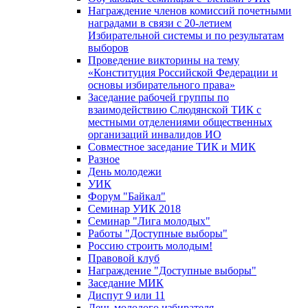
Награждение членов комиссий почетными
наградами в связи с 20-летием
Избирательной системы и по результатам
выборов
Проведение викторины на тему
«Конституция Российской Федерации и
основы избирательного права»
Заседание рабочей группы по
взаимодействию Слюдянской ТИК с
местными отделениями общественных
организаций инвалидов ИО
Совместное заседание ТИК и МИК
Разное
День молодежи
УИК
Форум "Байкал"
Семинар УИК 2018
Семинар "Лига молодых"
Работы "Доступные выборы"
Россию строить молодым!
Правовой клуб
Награждение "Доступные выборы"
Заседание МИК
Диспут 9 или 11
День молодого избирателя