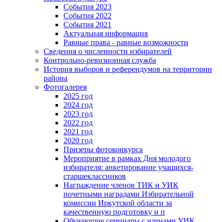
События 2023
События 2022
События 2021
Актуальная информация
Равные права - равные возможности
Сведения о численности избирателей
Контрольно-ревизионная служба
История выборов и референдумов на территории
района
Фотогалерея
2025 год
2024 год
2023 год
2022 год
2021 год
2020 год
Призеры фотоконкурса
Мероприятие в рамках Дня молодого
избирателя: анкетирование учащихся-
старшеклассников
Награждение членов ТИК и УИК
почетными наградами Избирательной
комиссии Иркутской области за
качественную подготовку и п
Обучающие семинары с членами УИК