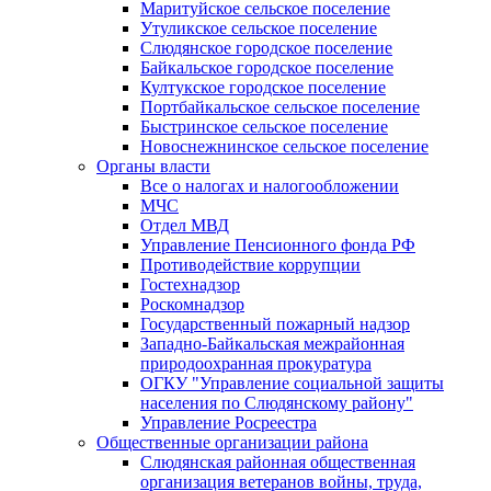
Маритуйское сельское поселение
Утуликское сельское поселение
Слюдянское городское поселение
Байкальское городское поселение
Култукское городское поселение
Портбайкальское сельское поселение
Быстринское сельское поселение
Новоснежнинское сельское поселение
Органы власти
Все о налогах и налогообложении
МЧС
Отдел МВД
Управление Пенсионного фонда РФ
Противодействие коррупции
Гостехнадзор
Роскомнадзор
Государственный пожарный надзор
Западно-Байкальская межрайонная
природоохранная прокуратура
ОГКУ "Управление социальной защиты
населения по Слюдянскому району"
Управление Росреестра
Общественные организации района
Слюдянская районная общественная
организация ветеранов войны, труда,